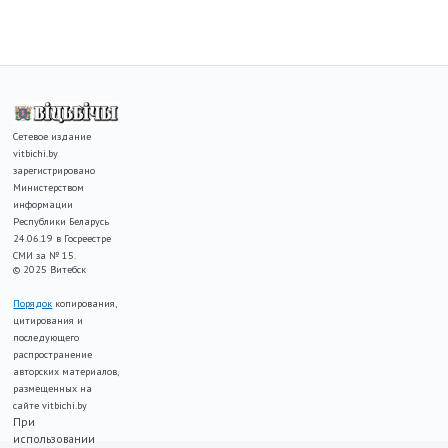
Сетевое издание
vitbichi.by
зарегистрировано
Министерством
информации
Республики Беларусь
24.06.19 в Госреестре
СМИ за № 15.
© 2025 Витебск
Порядок
копирования,
цитирования и
последующего
распространение
авторских материалов,
размещенных на
сайте vitbichi.by
При
использовании