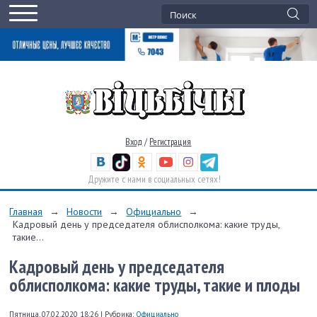
Вход
/
Регистрация
Дружите с нами в социальных сетях!
Главная
→
Новости
→
Официально
→
Кадровый день у председателя облисполкома: какие труды,
такие...
Кадровый день у председателя
облисполкома: какие труды, такие и плоды
Пятница, 07.02.2020 18:26
|
Рубрика:
Официально