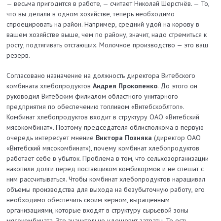
— весьма пригодится в работе, — считает Николай Шерстнёв. — То,
что вы делали в одном хозяйст­ве, теперь необходимо
спроецировать на район. Например, средний удой на корову в
вашем хозяйст­ве выше, чем по району, значит, надо стремиться к
росту, подтягивать отстающих. Молочное производст­во — это ваш
резерв.
Согласовано назначение на должность директора Витебского
комбината хлебопродуктов
Андрея Прокопенко
. До этого он
руководил Витебским филиалом областного унитарного
предприятия по обеспечению топливом «Ви­тебск­облтоп».
Комбинат хлебопродуктов входит в структуру ОАО «Витебский
мясокомбинат». Поэтому председателя облисполкома в первую
очередь интересует мнение
Виктора Позняка
(директор ОАО
«Витебский мясокомбинат»), почему комбинат хлебопродуктов
работает себе в убыток. Проблема в том, что сельхозорганизации
накопили долги перед поставщиком комбикормов и не спешат с
ним рассчитываться. Чтобы комбинат хлебопродуктов наращивал
объемы производства для выхода на безубыточную работу, его
необходимо обеспечить своим зерном, выращенным
организациями, которые входят в структуру сырьевой зоны
мясокомбината. Это значительно удешевит затраты. То есть