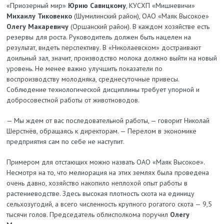
«Приозерный мир»
Юрию Савицкому
, КУСХП «Мишневичи»
Михаилу Тиковенко
(Шумилин­ский район), ОАО «Маяк Высокое»
Олегу Макаревичу
(Оршанский район). В каждом хозяйстве есть
резервы для роста. Руководитель должен быть нацелен на
результат, видеть перспективу. В «Николаевском» достраивают
доильный зал, значит, производство молока должно выйти на новый
уровень. Не менее важно улучшить показатели по
воспроизводству молодняка, среднесуточные привесы.
Соблюдение технологической дисциплины требует упорной и
добросовестной работы от животноводов.
— Мы ждем от вас последовательной работы, — говорит Николай
Шерстнёв, обращаясь к директорам. — Перелом в экономике
предприятия сам по себе не наступит.
Примером для отстающих можно назвать ОАО «Маяк Высокое».
Несмотря на то, что мелиорация на этих землях была проведена
очень давно, хозяйство накопило неплохой опыт работы в
растениеводстве. Здесь высокая плотность скота на единицу
сельхозугодий, а всего численность крупного рогатого скота — 9,5
тысячи голов. Председатель облисполкома поручил
Олегу