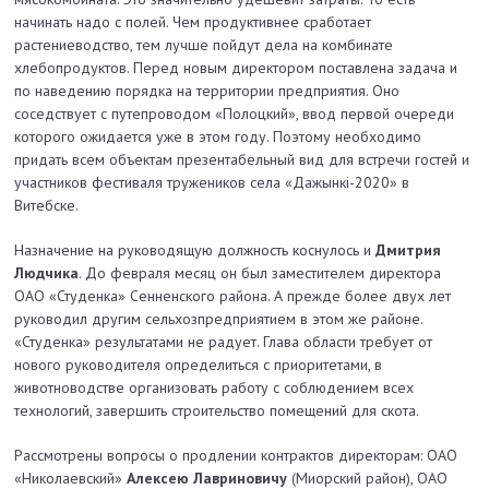
начинать надо с полей. Чем продуктивнее сработает
растениеводство, тем лучше пойдут дела на комбинате
хлебопродуктов. Перед новым директором поставлена задача и
по наведению порядка на территории предприятия. Оно
соседствует с путепроводом «Полоцкий», ввод первой очереди
которого ожидается уже в этом году. Поэтому необходимо
придать всем объектам презентабельный вид для встречи гостей и
участников фестиваля тружеников села «Дажынкі-2020» в
Витебске.
Назначение на руководящую должность коснулось и
Дмитрия
Людчика
. До февраля месяц он был заместителем директора
ОАО «Студенка» Сенненского района. А прежде более двух лет
руководил другим сельхозпредприятием в этом же районе.
«Студенка» результатами не радует. Глава облас­ти требует от
нового руководителя определиться с приоритетами, в
животноводстве организовать работу с соблюдением всех
технологий, завершить строительство помещений для скота.
Рассмотрены вопросы о продлении контрактов директорам: ОАО
«Николаевский»
Алексею Лавриновичу
(Миорский район), ОАО