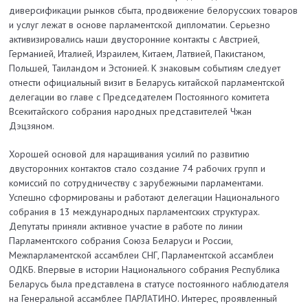
диверсификации рынков сбыта, продвижение белорусских товаров
и услуг лежат в основе парламентской дипломатии. Серьезно
активизировались наши двусторонние контакты с Австрией,
Германией, Италией, Израилем, Китаем, Латвией, Пакистаном,
Польшей, Таиландом и Эстонией. К знаковым событиям следует
отнести официальный визит в Беларусь китайской парламентской
делегации во главе с Председателем Постоянного комитета
Всекитайского собрания народных представителей Чжан
Дэцзяном.
Хорошей основой для наращивания усилий по развитию
двусторонних контактов стало создание 74 рабочих групп и
комиссий по сотрудничеству с за­рубежными парламентами.
Успешно сформированы и работают делегации Национального
собрания в 13 международных парламентских структурах.
Депутаты приняли активное участие в работе по линии
Парламентского собрания Союза Беларуси и России,
Межпарламентской ассамблеи СНГ, Парламентской ассамблеи
ОДКБ. Впервые в истории Национального собрания Республика
Беларусь была представлена в статусе постоянного наблюдателя
на Генеральной ассамблее ПАРЛАТИНО. Интерес, проявленный