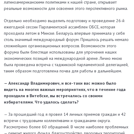
латиноамериканскими политиками к нашей стране, открывает
реальные возможности для освоения этого перспективного рынка.
Отдельно необходимо выделить подготовку и проведение 26-й
ежегодной сессии Парламентской ассамблеи ОБСЕ, которая
проходила летом в Минске. Беларусь впервые принимала у себя
столь значимый международный форум. Пришлось решать немало
сложнейших организационных во­просов. Возможности этого
форума были блестяще использованы для упрочения наших
экономических позиций на международной арене. Лично мною
была проведена встреча с таджикской парламент­ской делегацией,
таким образом подготовлена почва для работы в дальнейшем.
— Александр Владимирович, и все-таки вас можно было
видеть на многих важ­ных мероприятиях, что в течение года
проходили в Витебске, вы встречались со своими
избирателями. Что удалось сделать?
— За прошедший год я провел 14 личных приемов граждан и 42
встречи с трудовыми коллективами и гражданами округа.
Рассмотрено более 60 обращений. В числе наиболее проблемных
— ремонт жилого фонда, благоустройство дворовых территорий,