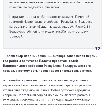
настоящее время замес­титель председателя Постоянной
комиссии по бюджету и финансам.
Награжден медалью «За трудовые заслуги», Почетной
грамотой Национального собрания Республики Беларусь,
нагрудным знаком «Выдатнік аховы здароўя Рэспублікі
Беларусь», юбилейными медалями. Женат, имеет двух
дочерей.
— Александр Владимирович, 11 октября завершился первый
год работы депутатов Палаты представителей
Национального собрания Республики Беларусь шестого
созыва, а потому есть повод подвести некоторые итоги.
— Важнейшие решения, принятые за этот период в стенах
парламента, были посвящены реализации стратегии развития
страны, утвержденной на пятом Всебелорусском народном
собрании Программой социально-экономического развития
Республики Беларусь на 2016-2017 годы. Законодательные
наработки двух состоявшихся сессий отражают практически весь