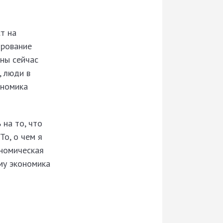
т на
ирование
ны сейчас
, люди в
ономика
 на то, что
То, о чем я
ономическая
му экономика