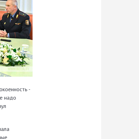
окоенность -
не надо
нул
вала
ные