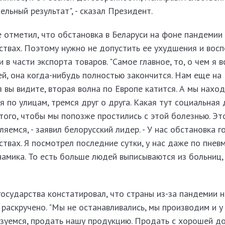
льный результат", - сказал Президент.
 отметил, что обстановка в Беларуси на фоне пандемии
рствах. Поэтому нужно не допустить ее ухудшения и вос
 части экспорта товаров. "Самое главное, то, о чем я в
й, она когда-нибудь полностью закончится. Нам еще на 
я вы видите, вторая волна по Европе катится. А мы нахо
 по улицам, тремся друг о друга. Какая тут социальная 
того, чтобы мы попозже простились с этой болезнью. Эт
яемся, - заявил белорусский лидер. - У нас обстановка г
рствах. Я посмотрел последние сутки, у нас даже по пне
амика. То есть больше людей выписываются из больниц,
 государства констатировал, что страны из-за пандемии н
 раскручено. "Мы не останавливались, мы производим и у 
ьзуемся, продать нашу продукцию. Продать с хорошей д