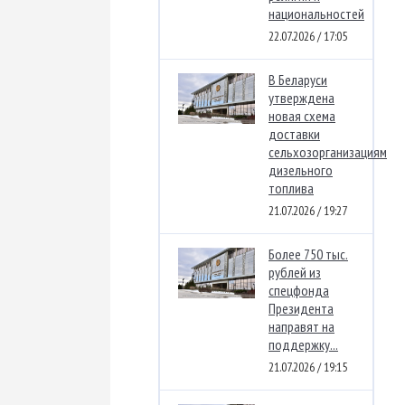
национальностей
22.07.2026 / 17:05
В Беларуси
утверждена
новая схема
доставки
сельхозорганизациям
дизельного
топлива
21.07.2026 / 19:27
Более 750 тыс.
рублей из
спецфонда
Президента
направят на
поддержку...
21.07.2026 / 19:15