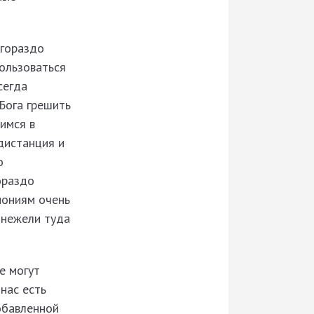
 гораздо
пользоваться
сегда
Бога грешить
димся в
дистанция и
о
ораздо
вмониям очень
 нежели туда
е могут
нас есть
обавленной