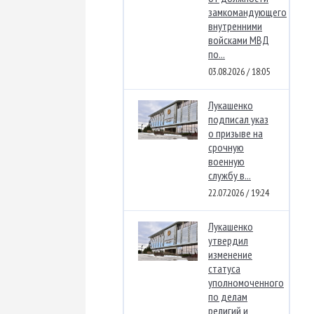
замкомандующего
внутренними
войсками МВД
по...
03.08.2026 / 18:05
Лукашенко
подписал указ
о призыве на
срочную
военную
службу в...
22.07.2026 / 19:24
Лукашенко
утвердил
изменение
статуса
уполномоченного
по делам
религий и