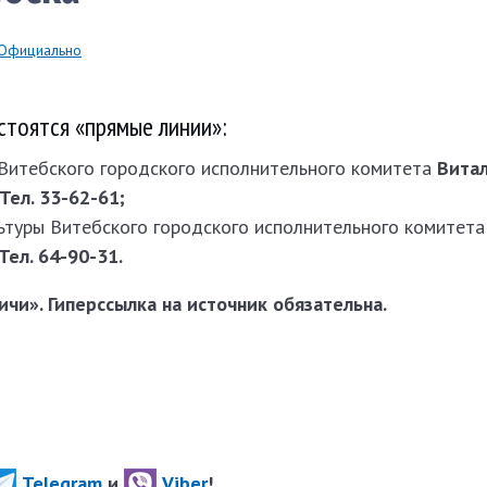
Официально
остоятся «прямые линии»:
Витебского городского исполнительного комитета
Вита
л. 33-­62­-61;
ьтуры Витебского городского исполнительного комитет
л. 64-­90­-31.
чи». Гиперссылка на источник обязательна.
Telegram
и
Viber
!