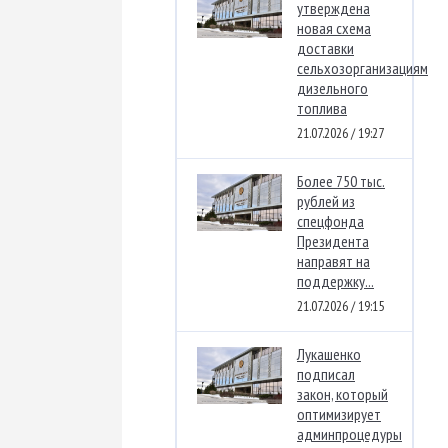
утверждена
новая схема
доставки
сельхозорганизациям
дизельного
топлива
21.07.2026 / 19:27
Более 750 тыс.
рублей из
спецфонда
Президента
направят на
поддержку...
21.07.2026 / 19:15
Лукашенко
подписал
закон, который
оптимизирует
админпроцедуры