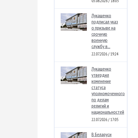
03.08.2026 / 18:05
Лукашенко
подписал указ
о призыве на
срочную
военную
службу в...
22.07.2026 / 19:24
Лукашенко
утвердил
изменение
статуса
уполномоченного
по делам
религий и
национальностей
22.07.2026 / 17:05
В Беларуси