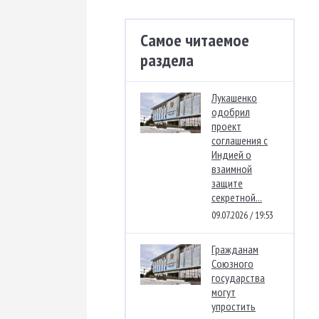
Самое читаемое
раздела
Лукашенко
одобрил
проект
соглашения с
Индией о
взаимной
защите
секретной...
09.07.2026 / 19:53
Гражданам
Союзного
государства
могут
упростить