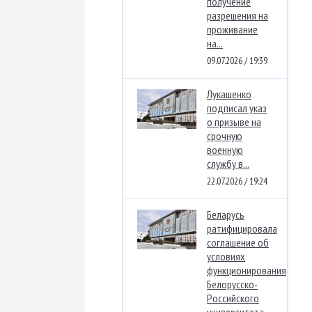
получение
разрешения на
проживание
на...
09.07.2026 / 19:39
Лукашенко
подписал указ
о призыве на
срочную
военную
службу в...
22.07.2026 / 19:24
Беларусь
ратифицировала
соглашение об
условиях
функционирования
Белорусско-
Российского