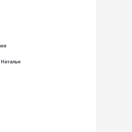
лия
а
Натальи