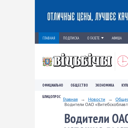
ГЛАВНАЯ
ПОДПИСКА
О ГАЗЕТЕ
АФИША
ОФИЦИАЛЬНО
ОБЩЕСТВО
ЭКОНОМИКА
КУЛ
БЛИЦОПРОС
Главная
→
Новости
→
Обще
Водители ОАО «Витебскоблавто
Водители ОА