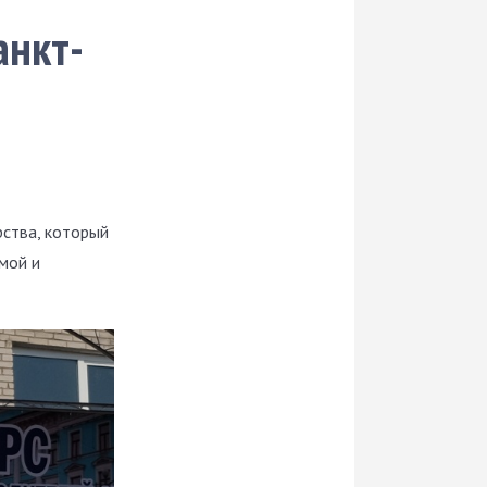
анкт-
ства, который
мой и