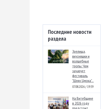
Последние новости
раздела
Зрелища,
вкусняшки и
волшебные
тропы. Чем
зачарует
фестиваль
"Шлях Цмока"...
07.08.2026 / 19:59
На Витебщине
в 2026 году
предстоит