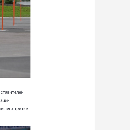
дставителей
нации
явшего третье