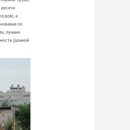
 десяти
родов), а
внования по
ек, лучших
имости (длиной