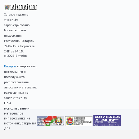
Сетевое издание
vitbichi.by
зарегистрировано
Министерством
информации
Республики Беларусь
24.06.19 в Госреестре
СМИ за № 15.
© 2025 Витебск
Порядок
копирования,
цитирования и
последующего
распространение
авторских материалов,
размещенных на
сайте vitbichi.by
При
использовании
материалов
гиперссылка на
источник, открытая
для
индексирования,
ОБЯЗАТЕЛЬНА!