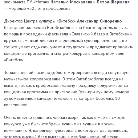
экономиста ПУ «Метан»
Наталью Москалеву
и
Петра Шершеня
— медалью «50 лет в проф­союзе».
Директор Центра культуры «Витебск»
Александр Сидоренко
благодарит коллектив Витебскоблгаза за благотворительность, за
помощь в проведении фестиваля «Славянский базар в Витебске» и
вручает памятный диплом и специальный сувенир, отмечает, что
тот, кто умеет отдыхать, умеет и трудиться, и предлагает проводить
концертные программы и смотры-конкурсы в концертном зале
«Витебск».
Торжественной части подобного мероприятия всегда сопутствует
музыкальное сопровождение. В этом Витебскоблгаз всегда на
высоте, так как к профессиональному празднику приурочивается
концерт­ная программа на присвоение Гран-при лучшему номеру
художественной самодеятельности, за который боролись 10
коллективов.
Очень нелегко пришлось членам жюри, так как в мае на смотре-
конкурсе уже были отобраны лучшие из лучших в восьми
номинациях. Я, например, чувствовала некоторую растерянность:
хотелось высший балл выставить ансамблю народной песни