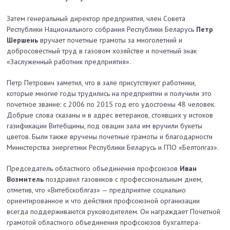
Затем генеральный директор пред­приятия, член Совета
Республики Национального собрания Республики Беларусь
Петр
Шершень
вручает почетные грамоты за многолетний и
добросовестный труд в газовом хозяйстве и почетный знак
«Заслуженный работник предприятия».
Петр Петрович заметил, что в зале присутствуют работники,
которые многие годы трудились на предприятии и получили это
почетное звание: с 2006 по 2015 год его удостоены 48 человек.
Добрые слова сказаны и в адрес ветеранов, стоявших у истоков
газификации Витебщины, под овации зала им вручили букеты
цветов. Были также вручены почетные грамоты и благодарности
Министерства энергетики Республики Беларусь и ГПО «Белтопгаз».
Председатель областного объеди­нения профсоюзов
Иван
Возмитель
поздравил газовиков с профессиональным днем,
отметив, что «Витебск­облгаз» — предприятие социально
ориентированное и что действия профсоюзной организации
всегда поддерживаются руководителем. Он награждает Почетной
грамотой областного объединения профсоюзов бухгалтера-