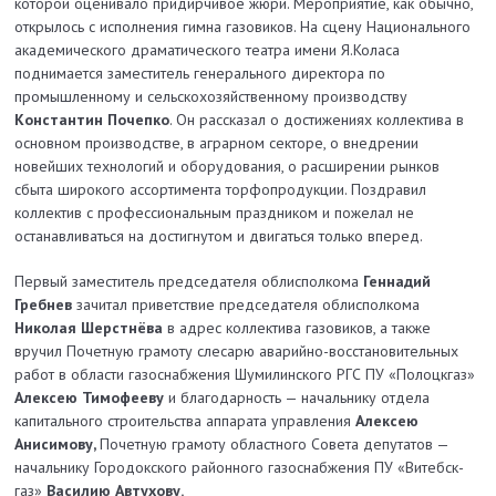
которой оценивало придирчивое жюри. Мероприятие, как обычно,
открылось с исполнения гимна газовиков. На сцену Национального
академиче­ского драматического театра имени Я.Коласа
поднимается заместитель генерального директора по
промышленному и сельскохозяйственному производству
Константин Почепко
. Он рассказал о достижениях коллектива в
основном производстве, в аграрном секторе, о внедрении
новейших технологий и оборудования, о расширении рынков
сбыта широкого ассортимента торфопродукции. Поздравил
коллектив с профессио­нальным праздником и пожелал не
останавливаться на достигнутом и двигаться только вперед.
Первый заместитель председателя облисполкома
Геннадий
Гребнев
зачитал приветствие председателя облисполкома
Николая Шерстнёва
в адрес коллектива газовиков, а также
вручил Почетную грамоту слесарю аварийно-восстановительных
работ в области газоснабжения Шумилинского РГС ПУ «Полоцкгаз»
Алексею Тимофееву
и благодарность — начальнику отдела
капитального строительства аппарата управления
Алексею
Анисимову,
Почетную грамоту областного Совета депутатов —
начальнику Городок­ского районного газоснабжения ПУ «Витебск­
газ»
Василию Автухову.