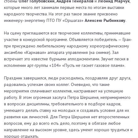
стоены
Олег Голубовский, Андрей Генералов
и
Леонид Марчук
,
которые много лет занимали первые мес­та по итогам выставки
народного творчества. На этот раз такое звание присвоено
инженеру-энергетику ПТО ПУ «Оршагаз»
Алексею Рыбникову
.
На сцену приглашаются все творческие коллективы, принимавшие
участие в конкурсной программе. Объявляется победитель — Гран-
при присуждено любительскому народному хореографическому
ансамб­лю «Карнавал» аппарата управления (на снимке). Зал
встречает это известие бурными аплодисментами. Звучит песня в
исполнении арт-группы «104» «Пусть не гаснет газовое пламя».
Праздник завершился, люди расходились, поздравляя друг друга,
радовались успехам своих коллег. Очевидно, что такие
мероприятия сплачивают коллектив, настраивают на успешную
работу. В этом огромная заслуга Петра Шершеня, непримиримого
в вопросах дисциплины, требовательного в подборе кадров,
умеющего делать ставку на молодых и создавать условия для их
развития как личностей. Для Петра Шершеня нет второстепенных
вопросов, ему до всего есть дело, поэтому в облгазе любое
направление на высоком уровне, здесь умеют хорошо трудиться и
хорошо отдыхать.