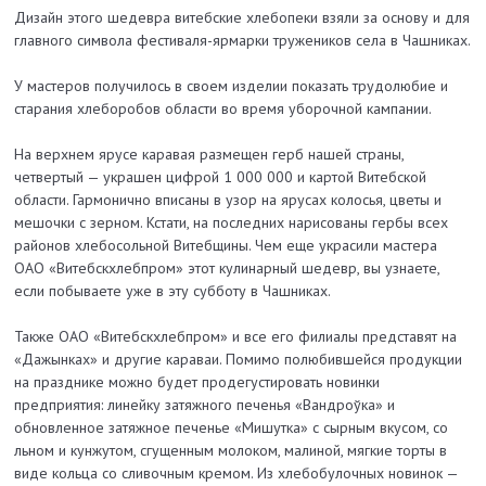
Дизайн этого шедевра витебские хлебопеки взяли за основу и для
главного символа фестиваля-ярмарки тружеников села в Чашниках.
У мастеров получилось в своем изделии показать трудолюбие и
старания хлеборобов области во время уборочной кампании.
На верхнем ярусе каравая размещен герб нашей страны,
четвертый — украшен цифрой 1 000 000 и картой Витебской
области. Гармонично вписаны в узор на ярусах колосья, цветы и
мешочки с зерном. Кстати, на последних нарисованы гербы всех
районов хлебосольной Витебщины. Чем еще украсили мастера
ОАО «Витебскхлебпром» этот кулинарный шедевр, вы узнаете,
если побываете уже в эту субботу
в Чашниках.
Также ОАО «Витебскхлебпром» и все его филиалы представят на
«Дажынках» и другие караваи. Помимо полюбившейся продукции
на празднике можно будет продегустировать новинки
предприятия: линейку затяжного печенья «Вандроўка» и
обновленное затяжное печенье «Мишутка» с сырным вкусом, со
льном и кунжутом, сгущенным молоком, малиной, мягкие торты в
виде кольца со сливочным кремом. Из хлебобулочных новинок —