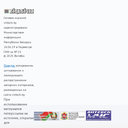
Сетевое издание
vitbichi.by
зарегистрировано
Министерством
информации
Республики Беларусь
24.06.19 в Госреестре
СМИ за № 15.
© 2025 Витебск
Порядок
копирования,
цитирования и
последующего
распространение
авторских материалов,
размещенных на
сайте vitbichi.by
При
использовании
материалов
гиперссылка на
источник, открытая
для
индексирования,