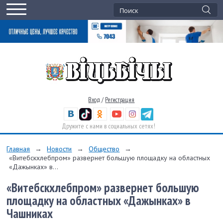
Вход
/
Регистрация
Дружите с нами в социальных сетях!
Главная
→
Новости
→
Общество
→
«Витебскхлебпром» развернет большую площадку на областных
«Дажынках» в...
«Витебскхлебпром» развернет большую
площадку на областных «Дажынках» в
Чашниках