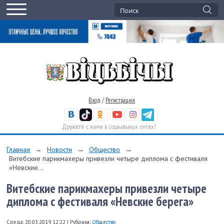
Вход
/
Регистрация
Дружите с нами в социальных сетях!
Главная
→
Новости
→
Общество
→
Витебские парикмахеры привезли четыре диплома с фестиваля
«Невские...
Витебские парикмахеры привезли четыре
диплома с фестиваля «Невские берега»
Среда, 20.03.2019 12:22
|
Рубрика:
Общество