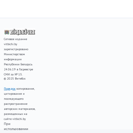
Сетевое издание
vitbichi.by
зарегистрировано
Министерством
информации
Республики Беларусь
24.06.19 в Госреестре
СМИ за № 15.
© 2025 Витебск
Порядок
копирования,
цитирования и
последующего
распространение
авторских материалов,
размещенных на
сайте vitbichi.by
При
использовании