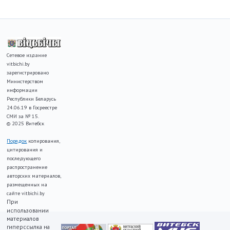
Сетевое издание
vitbichi.by
зарегистрировано
Министерством
информации
Республики Беларусь
24.06.19 в Госреестре
СМИ за № 15.
© 2025 Витебск
Порядок
копирования,
цитирования и
последующего
распространение
авторских материалов,
размещенных на
сайте vitbichi.by
При
использовании
материалов
гиперссылка на