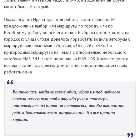
только знаний и навыков недостаточно, и водителем автобуса
может быть не каждый.
Оказалось, что Ирина для этой работы годится вполне. Ей
предложили на выбор: или маршруты по городу, или по
Витебскому району во все его концы. Выбрала второе, хотя и на
городских улицах тоже довелось поработать: водила автобусы с
маршрутными номерами «2», «2а», «16», «26», «35». На
пригородных маршрутах начинала с относительно небольшого
автобуса МАЗ-241, затем перешла на МАЗ-103. Какое-то время
возила людей под присмотром опытного водителя, затем стала
работать одна.
Волновалась, когда впервые одна, убрав из-под лобового
стекла известную табличку «За рулем стажер»,
отправлялась из парка на автовокзал, чтобы выполнить
рейс в Бешенковичском направлении. Но все прошло
хорошо.