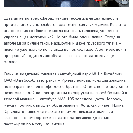
Едва ли не во всех сферах человеческой жизнедеятельности
представительницы слабого пола теснят сильных мужчин. Когда-то
ажиотаж в их сообществе могла вызывать женщина, уверенно
управляющая легковушкой. Но это было очень давно. Сегодня
автоледи за рулем такси, маршрутки и даже грузового тягача —
явление уже далеко не из ряда вон выходящее. А вот молодой и
прекрасный водитель автобуса — все-таки, согласитесь, еще
редкость.
Один из водителей филиала «Автобусный парк № 1 г. Витеб­ска»
ОАО «Витебскоблавтотранс» — Ирина Леонова, молодая женщина,
полноправный член шоферского братства. Ответственно, аккуратно
возит она людей по пригородным маршрутам на своей большой и
тяжелой машине — автобусе МАЗ-103 зеленого цвета. Человек,
между прочим, с высшим образованием! Хотя, как считает Ирина
Юрьевна, в данном случае это не имеет никакого значения.
Главное — с комфортом и согласно расписанию доставить
пассажиров по месту назначения.