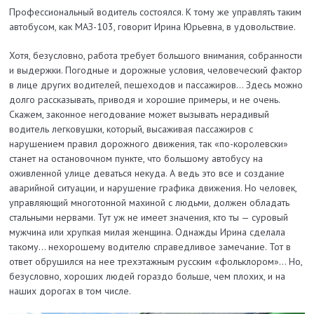
Профессиональный водитель состоялся. К тому же управлять таким
автобусом, как МАЗ-103, говорит Ирина Юрьевна, в удовольствие.
Хотя, безусловно, работа требует большого внимания, собранности
и выдержки. Погодные и дорожные условия, человеческий фактор
в лице других водителей, пешеходов и пассажиров… Здесь можно
долго рассказывать, приводя и хорошие примеры, и не очень.
Скажем, законное негодование может вызывать нерадивый
водитель легковушки, который, высаживая пассажиров с
нарушением правил дорожного движения, так «по-королевски»
станет на остановочном пункте, что большому автобусу на
оживленной улице деваться некуда. А ведь это все и создание
аварийной ситуации, и нарушение графика движения. Но человек,
управляющий многотонной махиной с людьми, должен обладать
стальными нер­вами. Тут уж не имеет значения, кто ты — суровый
мужчина или хрупкая милая женщина. Однажды Ирина сделала
такому… нехорошему водителю справедливое замечание. Тот в
ответ обрушился на нее трехэтажным русским «фольклором»… Но,
безусловно, хороших людей гораздо больше, чем плохих, и на
наших дорогах в том числе.