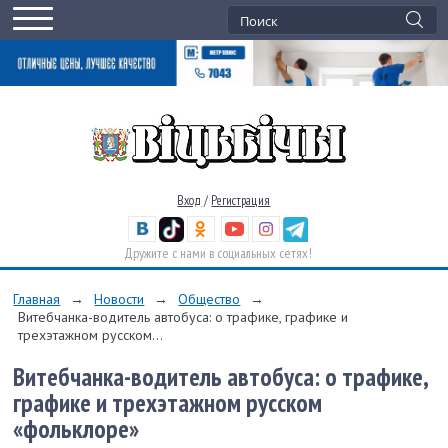
Вход
/
Регистрация
Дружите с нами в социальных сетях!
Главная
→
Новости
→
Общество
→
Витебчанка-водитель автобуса: о трафике, графике и
трехэтажном русском...
Витебчанка-водитель автобуса: о трафике,
графике и трехэтажном русском
«фольклоре»