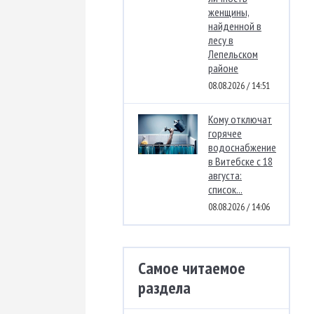
женщины,
найденной в
лесу в
Лепельском
районе
08.08.2026 / 14:51
Кому отключат
горячее
водоснабжение
в Витебске с 18
августа:
список...
08.08.2026 / 14:06
Самое читаемое
раздела