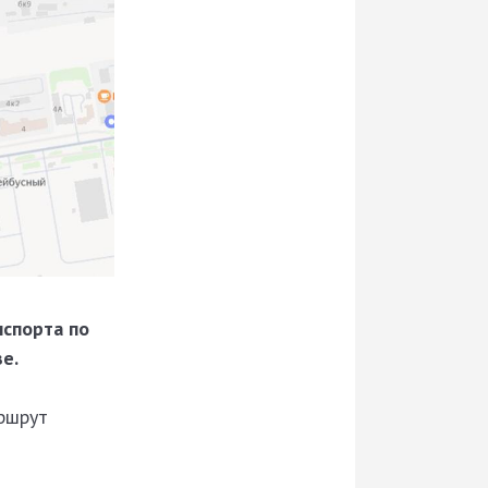
нспорта по
е.
ршрут