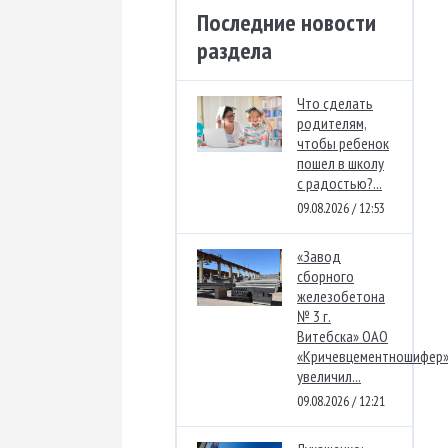
Последние новости
раздела
Что сделать
родителям,
чтобы ребенок
пошел в школу
с радостью?...
09.08.2026 / 12:53
«Завод
сборного
железобетона
№ 3 г.
Витебска» ОАО
«Кричевцементношифер
увеличил...
09.08.2026 / 12:21