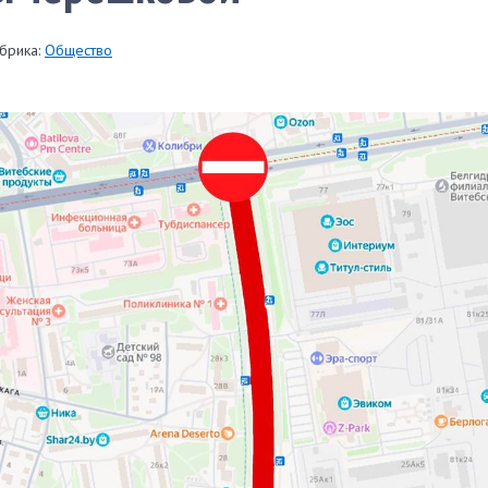
брика:
Общество