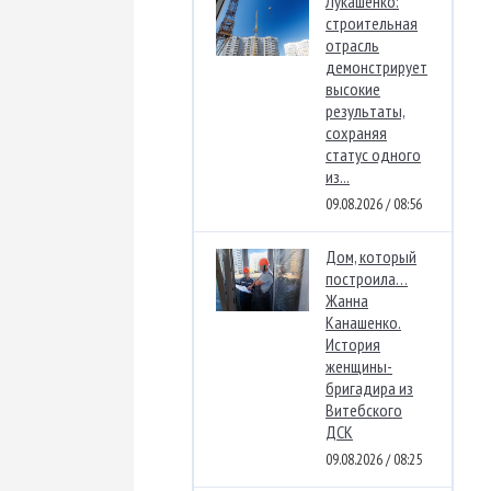
Лукашенко:
строительная
отрасль
демонстрирует
высокие
результаты,
сохраняя
статус одного
из...
09.08.2026 / 08:56
Дом, который
построила…
Жанна
Канашенко.
История
женщины-
бригадира из
Витебского
ДСК
09.08.2026 / 08:25