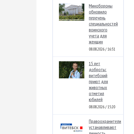
Минобороны
обновило
перечень
специальностей
воинского
учета для
женщин
08.08.2026 / 16:51
15 лет
доброты:
витебский
приют для
животных
отметил
юбилей
08.08.2026 / 15:20
Правоохранители
устанавливают
личность