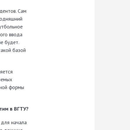
дентов. Сам
годняшний
Футбольное
ого ввода
е будет.
такой базой
яется
лемых
чной формы
этим в ВГТУ?
 для начала