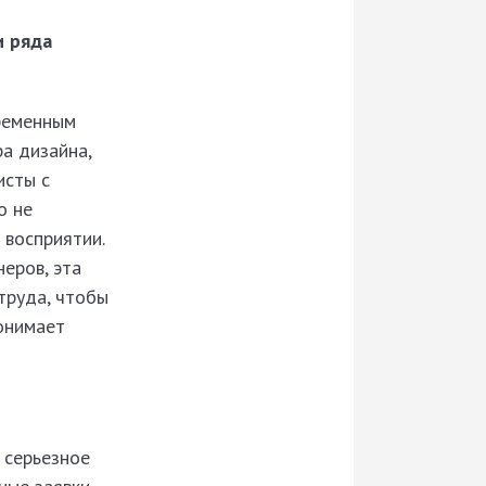
и ряда
ременным
а дизайна,
исты с
о не
 восприятии.
еров, эта
труда, чтобы
онимает
 серьезное