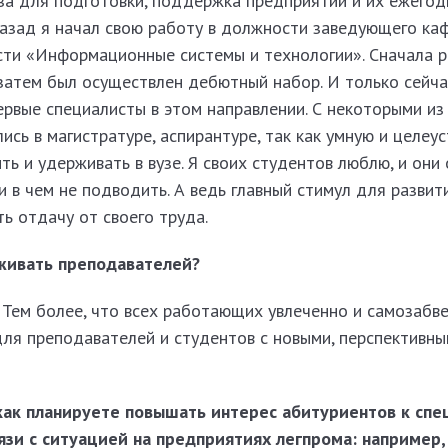
за для подготовки, поддерж­ка предприятий и их ежегод
назад я начал свою работу в должности заведующего ка
сти «Информационные системы и технологии». Сначала 
затем был осуществлен дебютный набор. И только сейчас
ервые специалисты в этом направлении. С некоторыми из
лись в магистратуре, аспирантуре, так как умную и целе
 и удерживать в вузе. Я своих студентов люблю, и они
и в чем не подводить. А ведь главный стимул для развит
ь отдачу от своего труда.
живать преподавателей?
Тем более, что всех работающих увлеченно и самозабве
для преподавателей и студентов с новыми, перспективн
как планируете повышать интерес абитуриентов к спе
вязи с ситуацией на предприятиях легпрома: например,