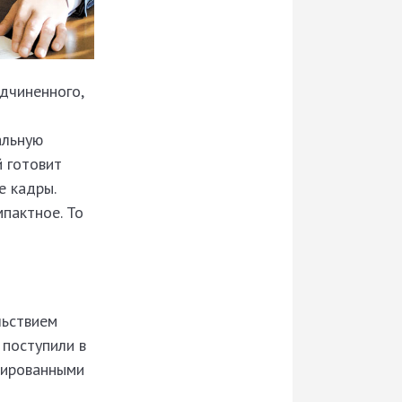
одчиненного,
альную
й готовит
е кадры.
пактное. То
льствием
 поступили в
цированными