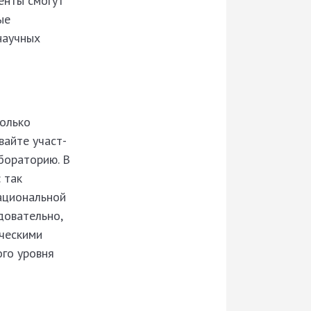
енты смогут
ые
научных
только
вайте участ­
абораторию. В
 так
национальной
довательно,
ическими
ого уровня