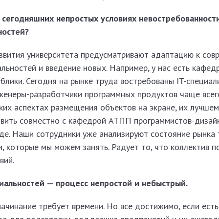
 сегодняшних непростых условиях невос­требованност
ностей?
звития университета предусматривают адаптацию к сов
ьностей и введение новых. Например, у нас есть кафедр
блики. Сегодня на рынке труда востребованы IT-специал
женеры-разработчики программных продуктов чаще всег
их аспектах размещения объектов на экране, их лучшем
овить совместно с кафедрой АТПП программистов-дизайн
де. Наши сотрудники уже анализируют состояние рынка 
, которые мы можем занять. Радует то, что коллектив п
вий.
альнос­тей — процесс непростой и небыст­рый.
ачинание требует времени. Но все достижимо, если есть