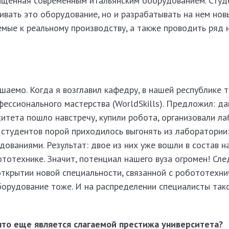
нащенная современным итальянским оборудованием. Студ
ивать это оборудование, но и разрабатывать на нем нов
емые к реальному производству, а также проводить ряд 
шаемо. Когда я возглавил кафедру, в нашей республике 
ссионального мастерства (WorldSkills). Предложил: да
ситета пошло навстречу, купили робота, организовали л
 студентов порой приходилось выгонять из лаборатории:
дованиями. Результат: двое из них уже вошли в состав 
отехнике. Значит, потенциал нашего вуза огромен! Сле
открытии новой специальности, связанной с робототехн
борудование тоже. И на распределении специалисты так
что еще является слагаемой престижа университета?