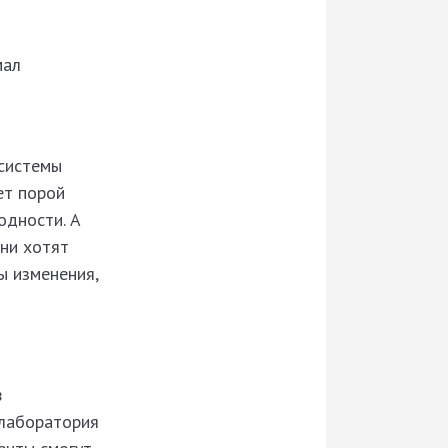
мал
 системы
ет порой
одности. А
они хотят
ы изменения,
в
 лаборатория