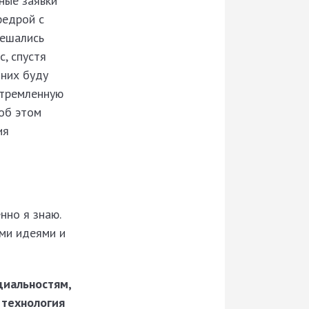
ные заявки
федрой с
решались
, спустя
 них буду
устремленную
 об этом
ия
нно я знаю.
ыми идеями и
циальностям,
 технология