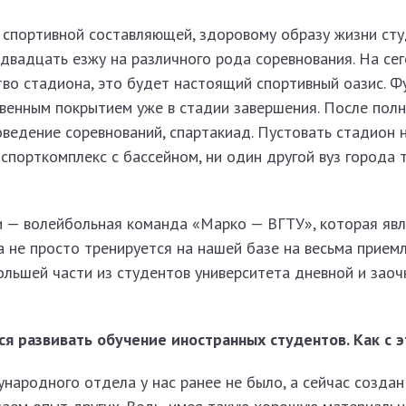
 спортивной составляющей, здоровому образу жизни сту
 двадцать езжу на различного рода соревнования. На се
тво стадиона, это будет настоящий спортивный оазис. 
твенным покрытием уже в стадии завершения. После полн
ведение соревнований, спартакиад. Пустовать стадион н
порткомплекс с бассейном, ни один другой вуз города 
 — волейбольная команда «Марко — ВГТУ», которая явл
а не просто тренируется на нашей базе на весьма прием
большей части из студентов университета дневной и зао
ся развивать обучение иностранных студентов. Как с 
ародного отдела у нас ранее не было, а сейчас создан