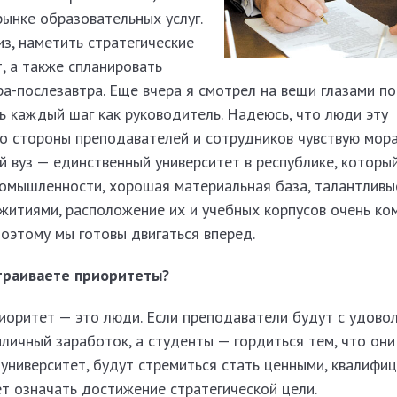
ынке образовательных услуг.
з, наметить стратегические
, а также спланировать
ра-послезавтра. Еще вчера я смотрел на вещи глазами п
ь каждый шаг как руководитель. Надеюсь, что люди эту
о стороны преподавателей и сотрудников чувствую мор
й вуз — единственный университет в республике, которы
ромышленности, хорошая материальная база, талантливы
итиями, расположение их и учебных корпусов очень ком
оэтому мы готовы двигаться вперед.
траива­ете приоритеты?
иоритет — это люди. Если преподаватели будут с удово
иличный заработок, а студенты — гордиться тем, что они
 университет, будут стремиться стать ценными, квалифи
т означать достижение стратегической цели.