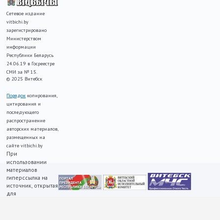
Сетевое издание
vitbichi.by
зарегистрировано
Министерством
информации
Республики Беларусь
24.06.19 в Госреестре
СМИ за № 15.
© 2025 Витебск
Порядок
копирования,
цитирования и
последующего
распространение
авторских материалов,
размещенных на
сайте vitbichi.by
При
использовании
материалов
гиперссылка на
источник, открытая
для
индексирования,
ОБЯЗАТЕЛЬНА!