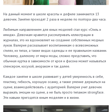
На данный момент в школе красоты и дефиле занимаются 13
девочек. Занятия
проходят 2 раза в неделю
по полтора-два часа.
Любимым направлением для юных моделей стал курс «Стиль и
имидж». Девочкам нравится рассматривать иллюстрации в
журналах, это их вдохновляет на создание собственных модных
луков. Валерия рассказывает воспитанникам о всевозможных
стилях, их типах, а также видах одежды и ее правильном названии.
Человеку, далекому от мира моды, сложно представить, что
обычная куртка в зависимости от кроя и фасона может называться
спенсером, косухой, анораком и так далее.
Каждое занятие в школе развивает у детей уверенность в себе,
пластику, гибкость, хорошую осанку, а также умение держаться на
сцене, взаимодействовать с аудиторией. Валерия учит девочек
выражать эмоции на сцене, а не быть просто типажом strongface.
Эти навыки пригодятся юным моделям и в жизни.