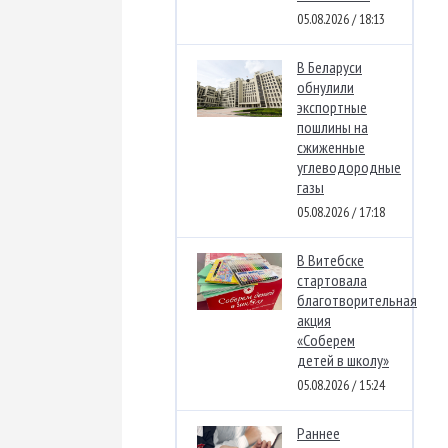
05.08.2026 / 18:13
В Беларуси
обнулили
экспортные
пошлины на
сжиженные
углеводородные
газы
05.08.2026 / 17:18
В Витебске
стартовала
благотворительная
акция
«Соберем
детей в школу»
05.08.2026 / 15:24
Раннее