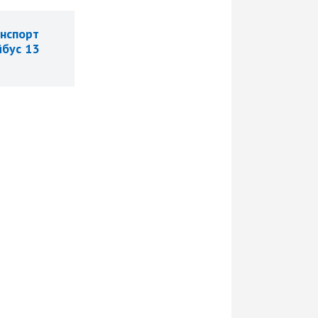
анспорт
йбус 13