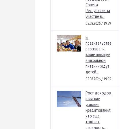
Совета
Республики за
участие в...
05.08.2026 / 19:59
В
правительстве
рассказали,
какие новации
в школьном
питании ждут
детей...
05.08.2026 / 19:05
Рост доходов
и мягкие
условия
кредитования:
что еще
толкает
стоимость...