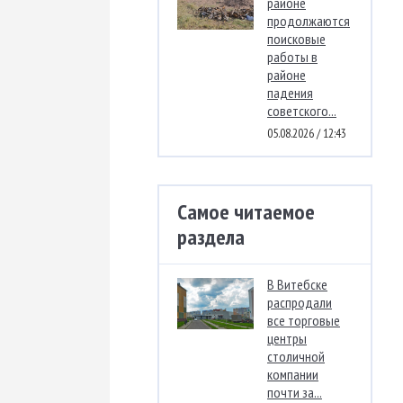
районе
продолжаются
поисковые
работы в
районе
падения
советского...
05.08.2026 / 12:43
Самое читаемое
раздела
В Витебске
распродали
все торговые
центры
столичной
компании
почти за...