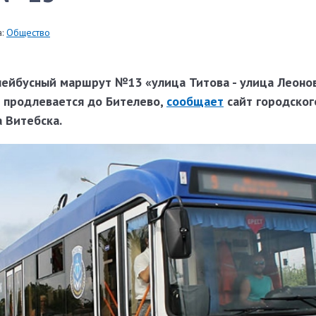
:
Общество
лейбусный маршрут №13 «улица Титова - улица Леонов
» продлевается до Бителево,
сообщает
сайт городског
 Витебска.