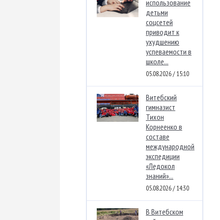
использование
детьми
соцсетей
приводит к
ухудшению
успеваемости в
школе...
05.08.2026 / 15:10
Витебский
гимназист
Тихон
Корнеенко в
составе
международной
экспедиции
«Ледокол
знаний»...
05.08.2026 / 14:30
В Витебском