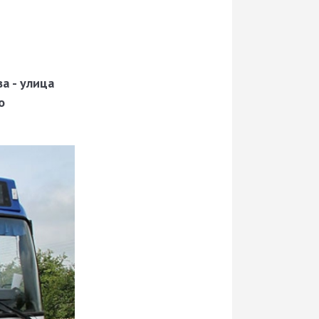
а - улица
о