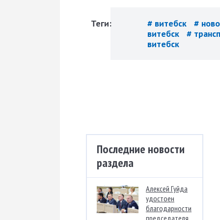
Теги:
# витебск
# нов
витебск
# транс
витебск
Последние новости
раздела
Алексей Гуйда
удостоен
благодарности
председателя