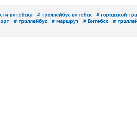
ости витебска
# троллейбус витебск
# городской тр
порт
# троллейбус
# маршрут
# Витебск
# тролле