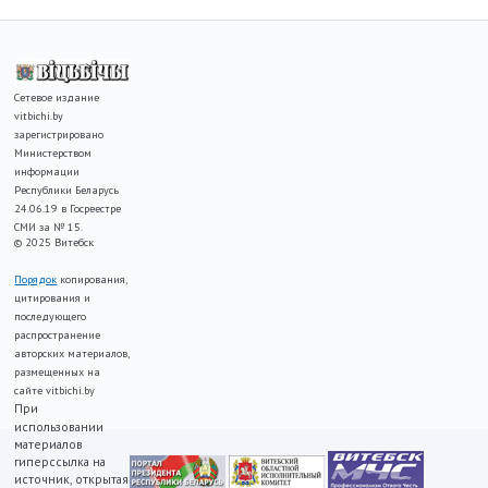
Сетевое издание
vitbichi.by
зарегистрировано
Министерством
информации
Республики Беларусь
24.06.19 в Госреестре
СМИ за № 15.
© 2025 Витебск
Порядок
копирования,
цитирования и
последующего
распространение
авторских материалов,
размещенных на
сайте vitbichi.by
При
использовании
материалов
гиперссылка на
источник, открытая