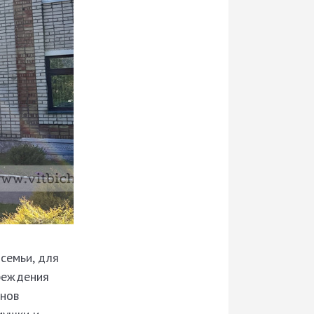
семьи, для
чреждения
онов