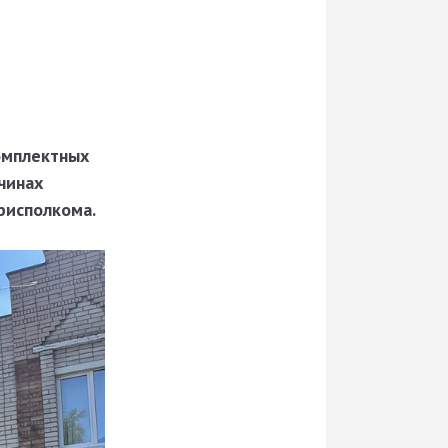
омплектных
чинах
рисполкома.