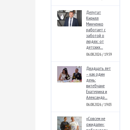
Депутат
Кирилл
Минченко
работает с
заботой о
людях: от
детских...
06.08.2026 / 19:59
Двадцать лет
– как один
день:
витебчане
Екатерина и
Александр...
06.08.2026 / 19:03
«Совсем не
ожидали»:
победители