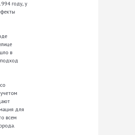
994 году, у
ефекты
оде
улице
шло в
 подход
 со
 учетом
щают
рмация для
то всем
орода.