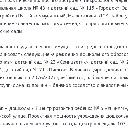
са, практически полностью застроены микрорайоны Чере
ачальная школа № 48 и детский сад № 115 «Городок». О
тройки (Пятый коммунальный, Марковщина, ДСК, район у
ащение количества молодых семей, что приводит к умен
ские сады.
вания государственного имущества и средств городског
ганизовать следующие учреждения дошкольного образов
чка», детский сад № 23 «Семицветик», детский сад № 2
0, детский сад № 71 «Пчёлка». В данных учреждениях о
ектованию на 2026/2027 учебный год наблюдается сни
рупп, одна из причин – близкое соседство с аналогичны
в – дошкольный центр развития ребенка № 5 «УникУМ»,
жской улице. Проектная мощность учреждения дошколь
на начало нынешнего учебного года центр посещали 103