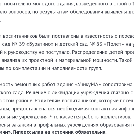
относительно молодого здания, возведенного в строй в 1
ало вопросов, по результатам обследования выявлены д
.
и воспитанников были поставлены в известность о перев
й сад № 39 «Буратино» и детский сад № 83 «Полет» на 
й к руководству не поступало. Распределение детей про
 анализа их проектной и материальной мощности. Такой
ы по комплектации и наполняемости групп.
имость ремонтных работ здания «УникуМА» сопоставима
кого сада. Решение о ликвидации учреждения связано с
в этом районе. Родителям воспитанников, которые посе
ады, предоставлена вся необходимая контактная инфо
ольные учреждения. Что касается работы коллективов, 
ены вакансии в профильных учреждениях образования г
чи». Гиперссылка на источник обязательна.