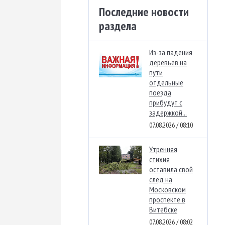
Последние новости
раздела
Из-за падения
деревьев на
пути
отдельные
поезда
прибудут с
задержкой...
07.08.2026 / 08:10
Утренняя
стихия
оставила свой
след на
Московском
проспекте в
Витебске
07.08.2026 / 08:02