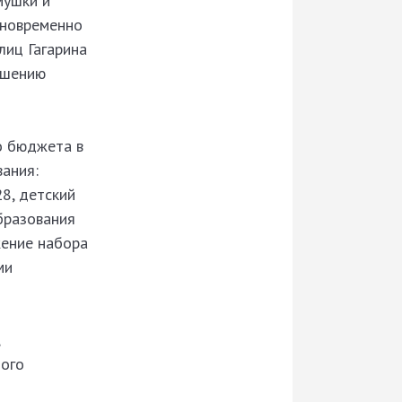
мушки и
дновременно
лиц Гагарина
ьшению
о бюджета в
ания:
8, детский
бразования
жение набора
ми
ного