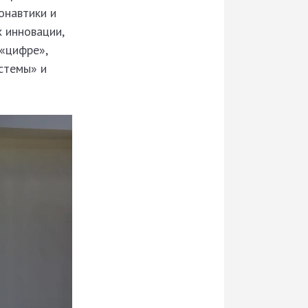
онавтики и
 инновации,
 «цифре»,
стемы» и