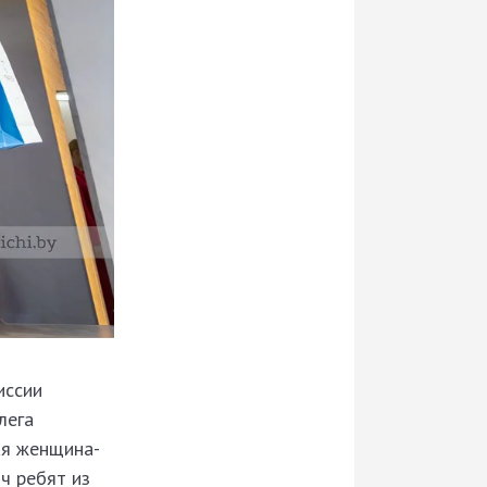
иссии
лега
ая женщина-
ч ребят из