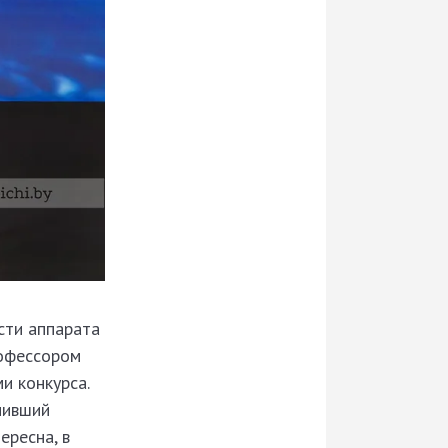
сти аппарата
рофессором
и конкурса.
нивший
ересна, в