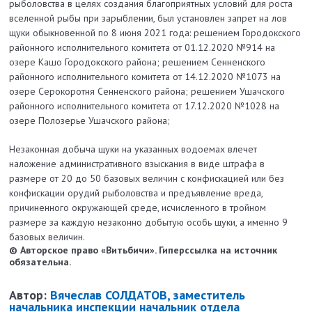
рыболовства в целях создания благоприятных условий для роста
вселенной рыбы при зарыблении, был установлен запрет на лов
щуки обыкновенной по 8 июня 2021 года: решением Городокского
районного исполнительного комитета от 01.12.2020 №914 на
озере Кашо Городокского района; решением Сенненского
районного исполнительного комитета от 14.12.2020 №1073 на
озере Серокоротня Сенненского района; решением Ушачского
районного исполнительного комитета от 17.12.2020 №1028 на
озере Полозерье Ушачского района;
Незаконная добыча щуки на указанных водоемах влечет
наложение административного взыскания в виде штрафа в
размере от 20 до 50 базовых величин с конфискацией или без
конфискации орудий рыболовства и предъявление вреда,
причиненного окружающей среде, исчисленного в тройном
размере за каждую незаконно добытую особь щуки, а именно 9
базовых величин.
© Авторское право «Витьбичи». Гиперссылка на источник
обязательна.
Автор:
Вячеслав СОЛДАТОВ, заместитель
начальника инспекции начальник отдела