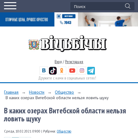
Вход
/
Регистрация
Дружите с нами в социальных сетях!
Главная
→
Новости
→
Общество
→
В каких озерах Витебской области нельзя ловить щуку
В каких озерах Витебской области нельзя
ловить щуку
Среда, 10.02.2021 09:00
|
Рубрика:
Общество