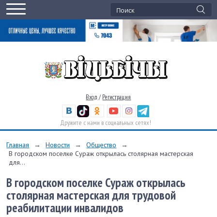
Вход
/
Регистрация
Дружите с нами в социальных сетях!
Главная
→
Новости
→
Общество
→
В городском поселке Сураж открылась столярная мастерская
для...
В городском поселке Сураж открылась
столярная мастерская для трудовой
реабилитации инвалидов