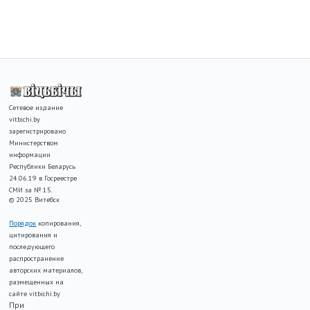
Сетевое издание
vitbichi.by
зарегистрировано
Министерством
информации
Республики Беларусь
24.06.19 в Госреестре
СМИ за № 15.
© 2025 Витебск
Порядок
копирования,
цитирования и
последующего
распространение
авторских материалов,
размещенных на
сайте vitbichi.by
При