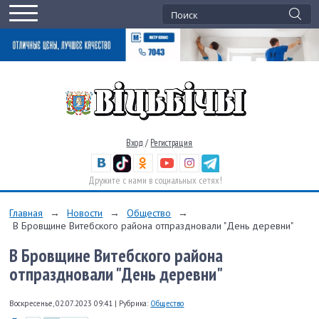
Вход
/
Регистрация
Дружите с нами в социальных сетях!
Главная
→
Новости
→
Общество
→
В Бровщине Витебского района отпраздновали "День деревни"
В Бровщине Витебского района
отпраздновали "День деревни"
Воскресенье, 02.07.2023 09:41
|
Рубрика:
Общество