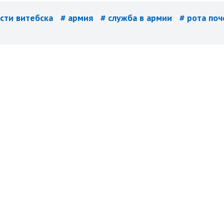
ости витебска
# армия
# служба в армии
# рота поч