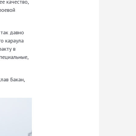
ее качество,
роевой
 так давно
го караула
акту в
специальные,
лав Бакан,