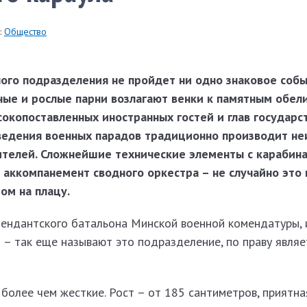
:
Общество
ного подразделения не пройдет ни одно знаковое соб
тные и рослые парни возлагают венки к памятным обел
окопоставленных иностранных гостей и глав государст
ведения военных парадов традиционно производит не
ителей. Сложнейшие технические элементы с карабин
аккомпанемент сводного оркестра – не случайно это
ом на плацу.
мендантского батальона Минской военной комендатуры, 
 – так еще называют это подразделение, по праву являе
 более чем жесткие. Рост – от 185 сантиметров, приятн