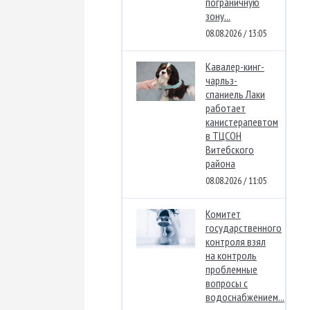
пограничную
зону...
08.08.2026 / 13:05
Кавалер-кинг-
чарльз-
спаниель Лаки
работает
канистерапевтом
в ТЦСОН
Витебского
района
08.08.2026 / 11:05
Комитет
государственного
контроля взял
на контроль
проблемные
вопросы с
водоснабжением...