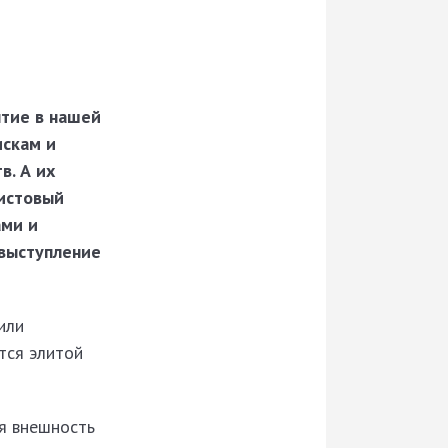
ытие в нашей
искам и
в. А их
истовый
ами и
 выступление
или
тся элитой
ая внешность