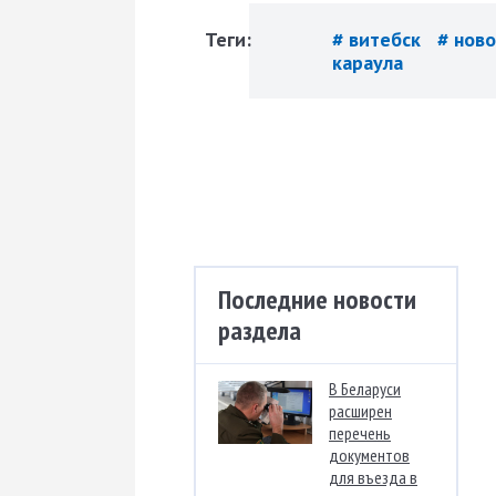
Теги:
# витебск
# нов
караула
Последние новости
раздела
В Беларуси
расширен
перечень
документов
для въезда в