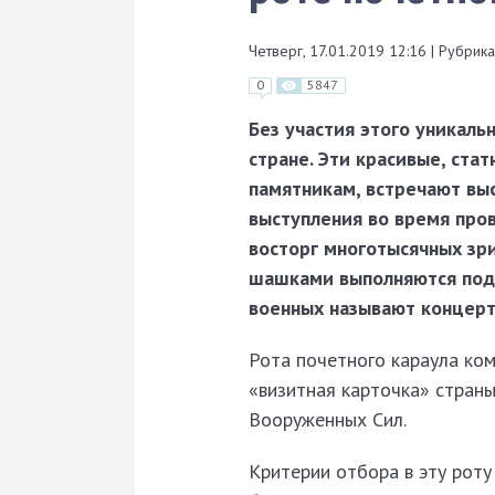
Четверг, 17.01.2019 12:16
|
Рубрика
0
5847
Без участия этого уникаль
стране. Эти красивые, ста
памятникам, встречают выс
выступления во время про
восторг многотысячных зр
шашками выполняются под 
военных называют концерт
Рота почетного карау
ла ко
«визитная карточка» страны
Вооруженных Сил.
Критерии отбора в эту роту