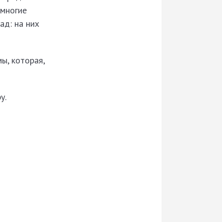
 многие
ад: на них
ы, которая,
у.