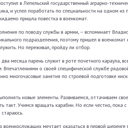
поступил в Лепельский государственный аграрно-техниче
ика, и успел поработать по специальности на одном из
жидаемо пришла повестка в военкомат.
олнения по поводу службы в армии, – вспоминает Владисл
икального подразделения, поэтому пришел в военкомат 
служить. Но переживал, пройду ли отбор.
 два месяца парень служит в роте почетного караула, вс
. Впечатлениями о своей специфической службе рядово
анно многочасовые занятия по строевой подготовке ниск
полнять новые элементы. Развиваемся, оттачиваем свое
ть такт. Учимся вращать карабин. Но если честно, пока 
 стараюсь.
из военнослужащих мечтает оказаться в первой шеренге