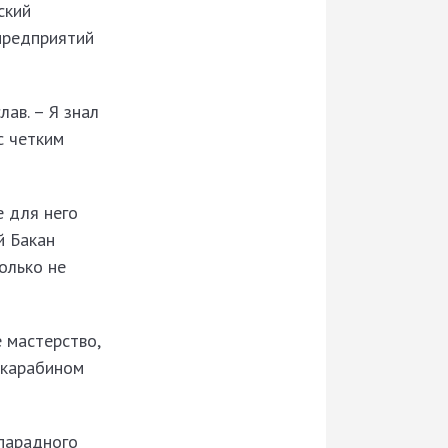
ский
 предприятий
ав. – Я знал
с четким
е для него
й Бакан
олько не
 мастерство,
с карабином
 парадного