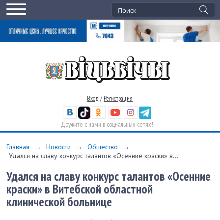
Вход
/
Регистрация
Дружите с нами в социальных сетях!
Главная
→
Новости
→
Общество
→
Удался на славу конкурс талантов «Осенние краски» в...
Удался на славу конкурс талантов «Осенние
краски» в Витебской областной
клинической больнице