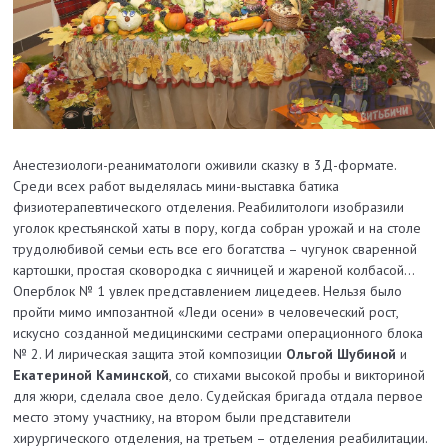
Анестезиологи-реаниматологи оживили сказку в 3Д-формате.
Среди всех работ выделялась мини-выставка батика
физиотерапевтического отделения. Реабилитологи изобразили
уголок крестьянской хаты в пору, когда собран урожай и на столе
трудолюбивой семьи есть все его богатства – чугунок сваренной
картошки, простая сковородка с яичницей и жареной колбасой…
Оперблок № 1 увлек представлением лицедеев. Нельзя было
пройти мимо импозантной «Леди осени» в человеческий рост,
искусно созданной медицинскими сестрами операционного блока
№ 2. И лирическая защита этой композиции
Ольгой Шубиной
и
Екатериной Каминской
, со стихами высокой пробы и викториной
для жюри, сделала свое дело. Судейская бригада отдала первое
место этому участнику, на втором были представители
хирургического отделения, на третьем – отделения реабилитации.