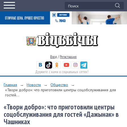
Вход
/
Регистрация
Дружите с нами в социальных сетях!
Главная
→
Новости
→
Общество
→
«Твори добро»: что приготовили центры соцобслуживания для
гостей...
«Твори добро»: что приготовили центры
соцобслуживания для гостей «Дажынак» в
Чашниках