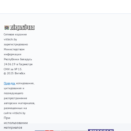
Сетевое издание
vitbichi.by
зарегистрировано
Министерством
информации
Республики Беларусь
24.06.19 в Госреестре
СМИ за № 15.
© 2025 Витебск
Порядок
копирования,
цитирования и
последующего
распространение
авторских материалов,
размещенных на
сайте vitbichi.by
При
использовании
материалов