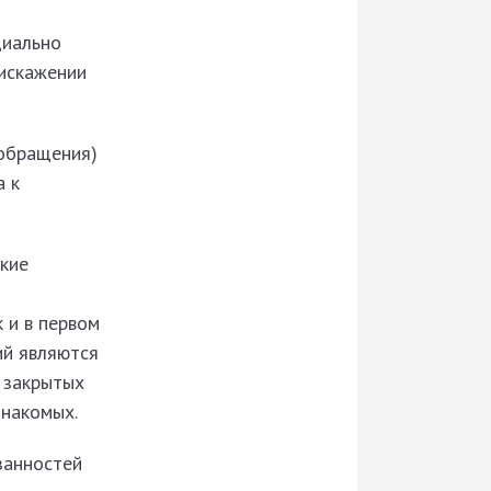
циально
 искажении
ообращения)
а к
кие
 и в первом
ий являются
 закрытых
знакомых.
занностей