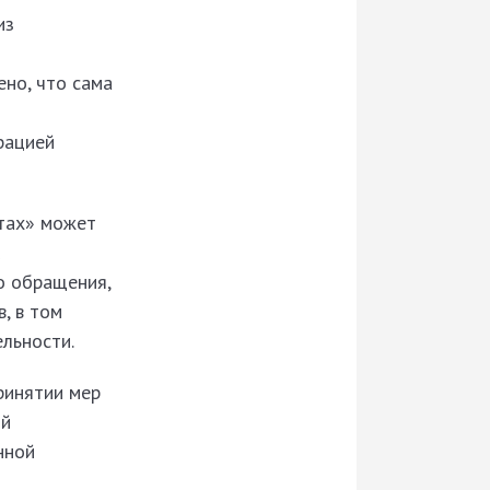
из
но, что сама
рацией
атах» может
о обращения,
, в том
льности.
ринятии мер
ой
нной