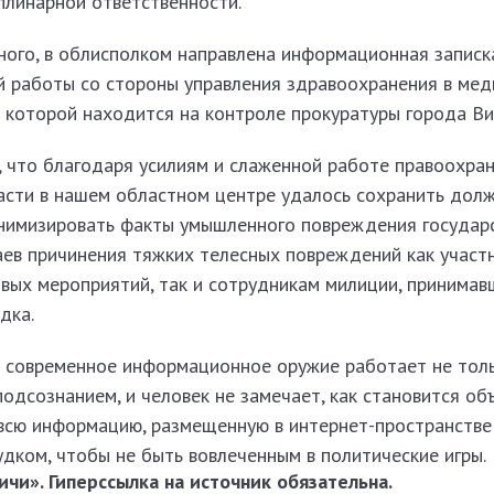
плинарной ответственности.
ого, в облисполком направлена информационная записк
й работы со стороны управления здравоохранения в мед
 которой находится на контроле прокуратуры города Ви
, что благодаря усилиям и слаженной работе правоохра
ласти в нашем областном центре удалось сохранить дол
нимизировать факты умышленного повреждения государ
аев причинения тяжких телесных повреждений как участ
вых мероприятий, так и сотрудникам милиции, принимав
дка.
о современное информационное оружие работает не толь
 подсознанием, и человек не замечает, как становится о
м, всю информацию, размещенную в интернет-пространств
дком, чтобы не быть вовлеченным в политические игры.
чи». Гиперссылка на источник обязательна.