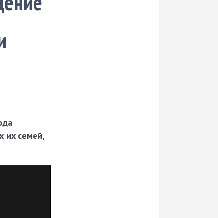
щение
и
ода
 их семей,