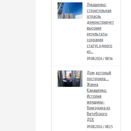
Лукашенко:
строительная
отрасль
демонстрирует
высокие
результаты,
сохраняя
статус одного
из...
09.08.2026 / 08:56
Дом, который
построила…
Жанна
Канашенко.
История
женщины-
бригадира из
Витебского
ДСК
09.08.2026 / 08:25