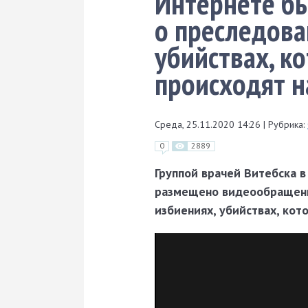
Интернете б
о преследова
убийствах, к
происходят н
Среда, 25.11.2020 14:26
|
Рубрика:
0
2889
Группой врачей Витебска 
размещено видеообращение
избиениях, убийствах, кот