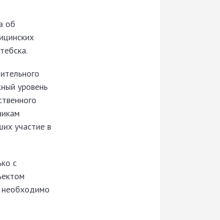
а об
ицинских
тебска.
нительного
жный уровень
ственного
никам
ших участие в
ко с
бъектом
е необходимо