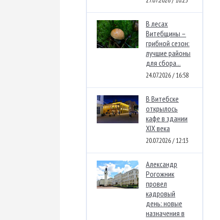
27.07.2026 / 10:23
В лесах
Витебщины –
грибной сезон:
лучшие районы
для сбора...
24.07.2026 / 16:58
В Витебске
открылось
кафе в здании
XIX века
20.07.2026 / 12:13
Александр
Рогожник
провел
кадровый
день: новые
назначения в