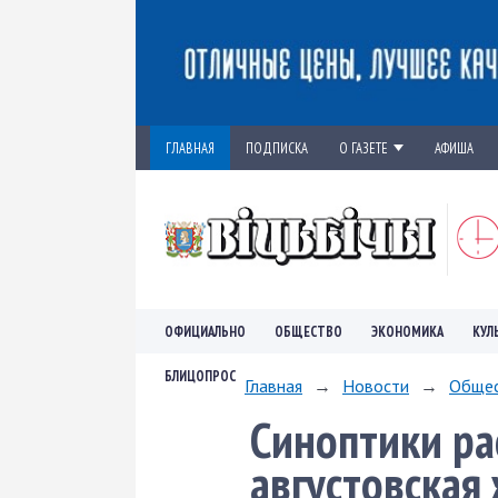
ГЛАВНАЯ
ПОДПИСКА
О ГАЗЕТЕ
АФИША
ОФИЦИАЛЬНО
ОБЩЕСТВО
ЭКОНОМИКА
КУЛ
БЛИЦОПРОС
Главная
→
Новости
→
Обще
Синоптики ра
августовская