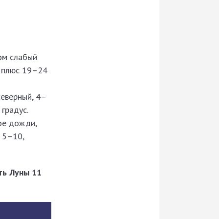
ом слабый
м плюс 19–24
северный, 4–
градус.
ое дожди,
 5–10,
рть Луны 11