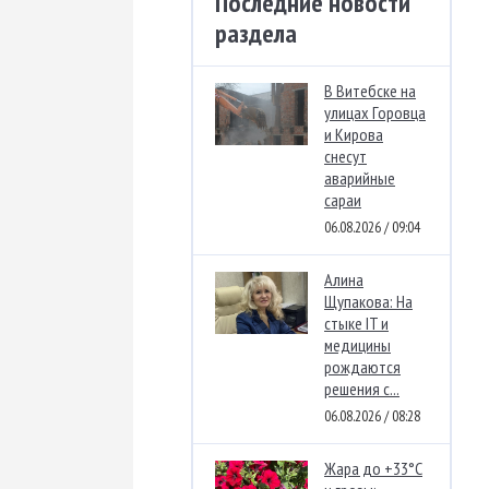
Последние новости
раздела
В Витебске на
улицах Горовца
и Кирова
снесут
аварийные
сараи
06.08.2026 / 09:04
Алина
Щупакова: На
стыке IT и
медицины
рождаются
решения с...
06.08.2026 / 08:28
Жара до +33°C