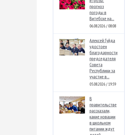
и грозы:
прогноз
погоды в
Витебске на...
06.08.2026 / 08:08
Алексей Гуйда
удостоен
благодарности
председателя
Совета
Республики за
участие в...
05.08.2026 / 19:59
В
правительстве
рассказали,
какие новации
в школьном
питании ждут
детей...