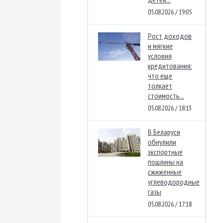
05.08.2026 / 19:05
Рост доходов
и мягкие
условия
кредитования:
что еще
толкает
стоимость...
05.08.2026 / 18:13
В Беларуси
обнулили
экспортные
пошлины на
сжиженные
углеводородные
газы
05.08.2026 / 17:18