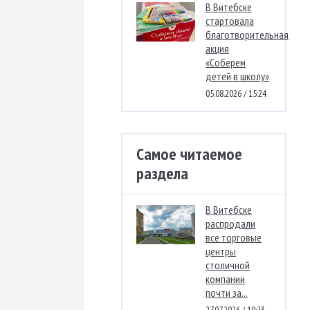
В Витебске
стартовала
благотворительная
акция
«Соберем
детей в школу»
05.08.2026 / 15:24
Самое читаемое
раздела
В Витебске
распродали
все торговые
центры
столичной
компании
почти за...