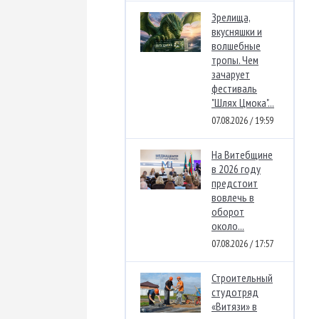
Зрелища,
вкусняшки и
волшебные
тропы. Чем
зачарует
фестиваль
"Шлях Цмока"...
07.08.2026 / 19:59
На Витебщине
в 2026 году
предстоит
вовлечь в
оборот
около...
07.08.2026 / 17:57
Строительный
студотряд
«Витязи» в