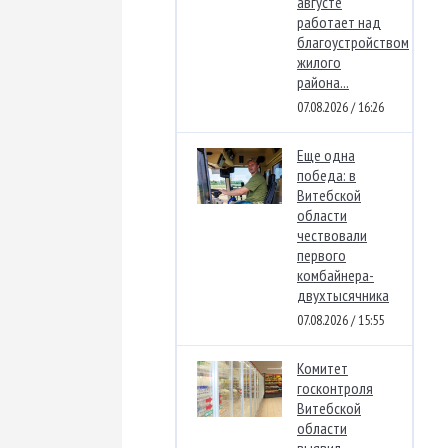
августе
работает над
благоустройством
жилого
района...
07.08.2026 / 16:26
Еще одна
победа: в
Витебской
области
чествовали
первого
комбайнера-
двухтысячника
07.08.2026 / 15:55
Комитет
госконтроля
Витебской
области
выявил