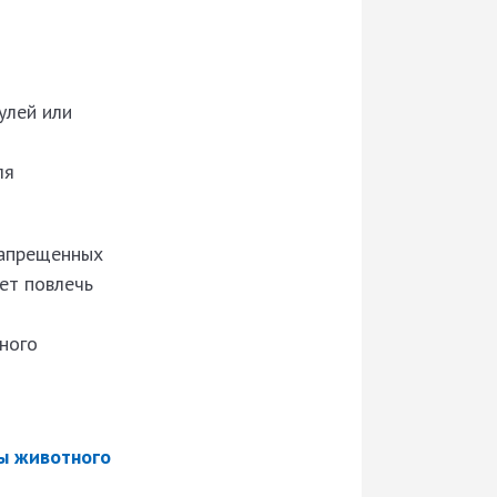
улей или
ля
запрещенных
ет повлечь
нного
ы животного