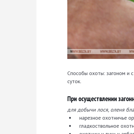
Способы охоты: загоном и с
суток.
При осуществлении загон
для добычи лося, оленя бла
нарезное охотничье ор
гладкоствольное охотн
охотничьи луки и арба