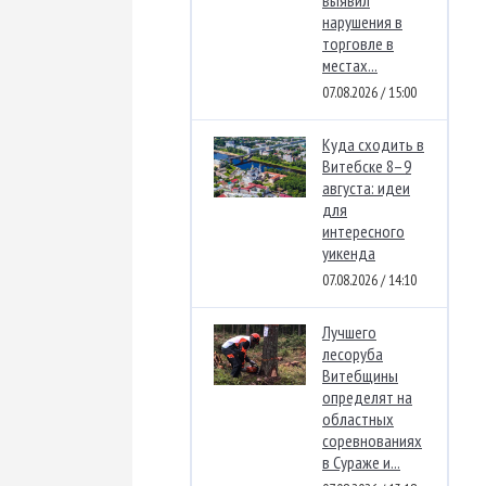
нарушения в
торговле в
местах...
07.08.2026 / 15:00
Куда сходить в
Витебске 8–9
августа: идеи
для
интересного
уикенда
07.08.2026 / 14:10
Лучшего
лесоруба
Витебщины
определят на
областных
соревнованиях
в Сураже и...