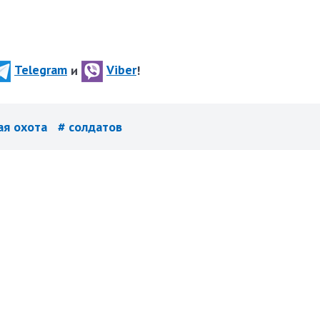
Telegram
и
Viber
!
ая охота
# солдатов