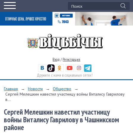
Вход
/
Регистрация
Дружите с нами в социальных сетях!
Главная
→
Новости
→
Общество
→
Сергей Мелешкин навестил участницу войны Виталису Гаврилову
в...
Сергей Мелешкин навестил участницу
войны Виталису Гаврилову в Чашникском
районе