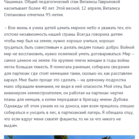
Чашниках. Общий педагогический стаж Виталисы Гавриловой
насчитывает более 40 лет. Этой весной, 12 апреля, Виталиса
Степановна отметила 95-летие.
– Всю жизнь я учила детей ценить мирное небо и уважать тех, кто
отстоял независимость нашей страны. Всегда говорила детям:
чтобы мир был на земле, нужно хорошо учиться, хорошо
трудиться, быть совестливым и делать людям только добро. Войной
мир не восстановить, нужно политикой уметь договариваться. Мир –
самое ценное на земле. На хрупкие плечи женщин в годы войны
легла большая тяжесть. Я помогала раненым, собирала сведения
для партизан: где стоят немецкие танки, сколько их, как расставлен
караул. Мне было проще это сделать – на девчонку-подростка
мало обращали внимания, не видя в ней опасности. Мой отец был
инженером-землестроителем, он работал на партизан: чертил
планы для немцев, а копии передавал в бригаду имени Дубова.
Однажды об этом узнали из-за доноса, нам всем пришлось спешно
собираться и уходить в лес, в партизанский лагерь. Я обещала отцу,
что если вдруг меня схватят фашисты, то ни за что никого не
выдам.