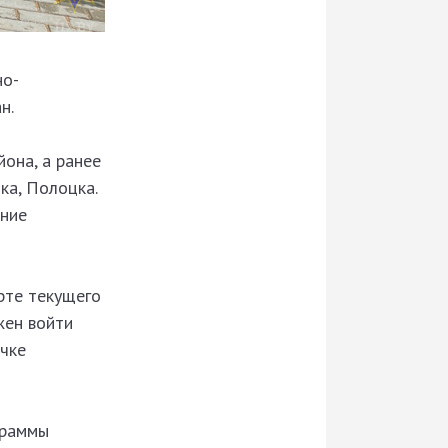
но-
н.
она, а ранее
ка, Полоцка.
ение
рте текущего
жен войти
ичке
граммы