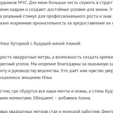
дников МЧС. Для меня большая честь служить в структу
воим кадрам и создают достойные условия для жизни. Э
а реальный стимул для профессионального роста и знак
разил искреннюю признательность за предоставление их 
 Илья Хуторной с будущей женой Алиной.
просто квадратные метры, а возможность создать крепк
й уютный уголок. Мы искренне благодарны за оказанную з
ту и руководству ведомства. Это даёт нам чувство уве
 поделился эмоциями Илья.
стом, где сбудутся все наши мечты и планы, а стены бу
выми моментами. Обещаем! – добавила Алина.
вых квадратных метров стал и молодой работник Дмитр