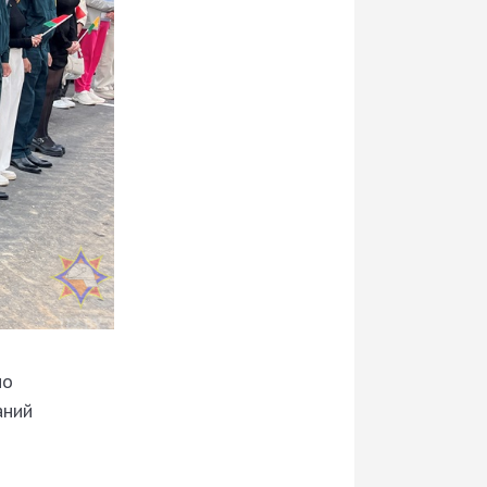
по
аний