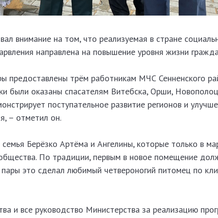
ал внимание на том, что реализуемая в стране социаль
арвления направлена на повышение уровня жизни гражда
ры предоставлены трём работникам МЧС Сенненского рай
и были оказаны спасателям Витебска, Орши, Новополоц
монстрирует поступательное развитие регионов и улучш
, – отметил он.
 семья Берёзко Артёма и Ангелины, которые только в ма
 общества. По традиции, первым в новое помещение дол
й пары это сделал любимый четвероногий питомец по кл
тва и все руководство Министерства за реализацию про