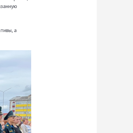
азанную
тивы, а