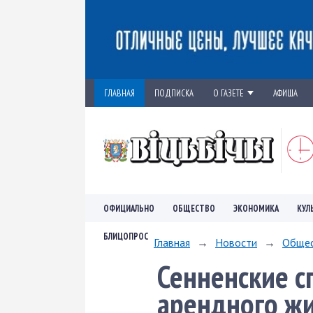
ГЛАВНАЯ
ПОДПИСКА
О ГАЗЕТЕ
АФИША
ОФИЦИАЛЬНО
ОБЩЕСТВО
ЭКОНОМИКА
КУЛ
БЛИЦОПРОС
Главная
→
Новости
→
Обще
Сенненские с
арендного ж