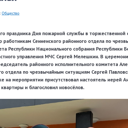
:
Общество
го праздника Дня пожарной службы в торжественной 
р работникам Сенненского районного отдела по чрез
ета Республики Национального собрания Республики Б
астного управления МЧС Сергей Мелешкин. В церемон
председатель районного исполнительного комитета Ал
го отдела по чрезвычайным ситуациям Сергей Павловс
кже на мероприятии присутствовал настоятель иерей А
 квартиры и благословил новосёлов.