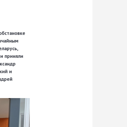
обстановке
вычайным
еларусь,
ии приняли
ександр
кий и
ндрей