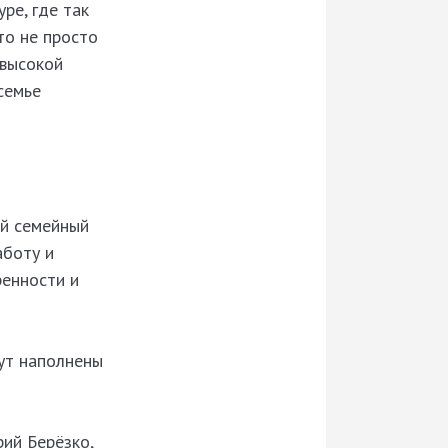
ре, где так
то не просто
 высокой
семье
ий семейный
аботу и
ренности и
дут наполнены
ий Берёзко,