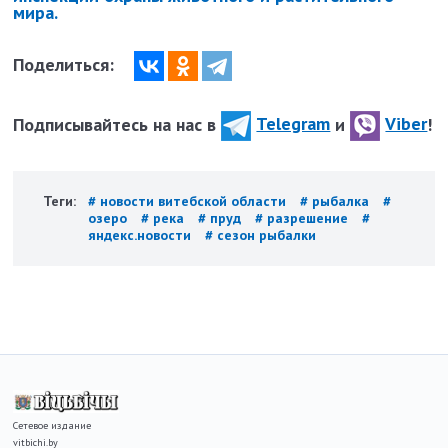
мира.
Поделиться:
Подписывайтесь на нас в
Telegram
и
Viber
!
Теги:
# новости витебской области
# рыбалка
#
озеро
# река
# пруд
# разрешение
#
яндекс.новости
# сезон рыбалки
Сетевое издание
vitbichi.by