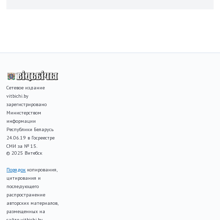
Сетевое издание
vitbichi.by
зарегистрировано
Министерством
информации
Республики Беларусь
24.06.19 в Госреестре
СМИ за № 15.
© 2025 Витебск
Порядок
копирования,
цитирования и
последующего
распространение
авторских материалов,
размещенных на
сайте vitbichi.by