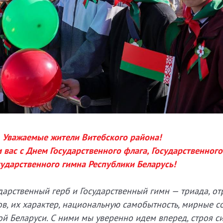
Уважаемые жители Витебского района!
вас с Днем Государственного флага, Государственного
сударственного гимна Республики Беларусь!
ударственный герб и Государственный гимн — триада, 
в, их характер, национальную самобытность, мирные с
й Беларуси. С ними мы уверенно идем вперед, строя с