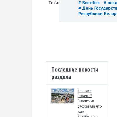
Теги:
# Витебск
# поз
# День Государст
Республики Бела
Последние новости
раздела
Зонт или
панамка?
Синоптики
рассказали, что
ждет
Витебщину в