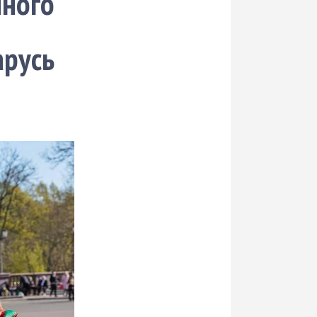
нного
арусь