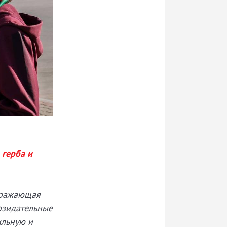
 герба и
отражающая
озидательные
ильную и