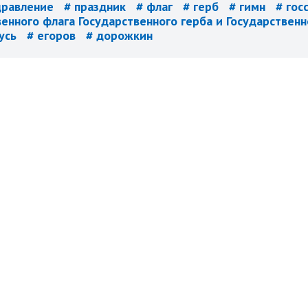
дравление
# праздник
# флаг
# герб
# гимн
# гос
венного флага Государственного герба и Государственн
русь
# егоров
# дорожкин