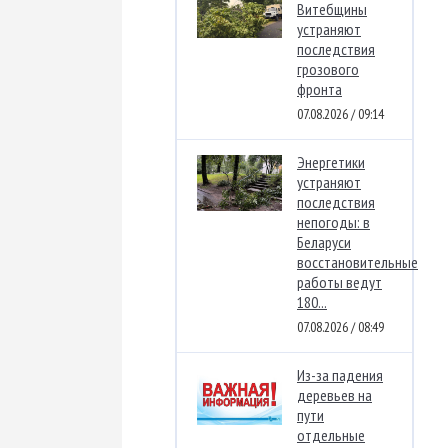
Витебщины
устраняют
последствия
грозового
фронта
07.08.2026 / 09:14
Энергетики
устраняют
последствия
непогоды: в
Беларуси
восстановительные
работы ведут
180...
07.08.2026 / 08:49
Из-за падения
деревьев на
пути
отдельные