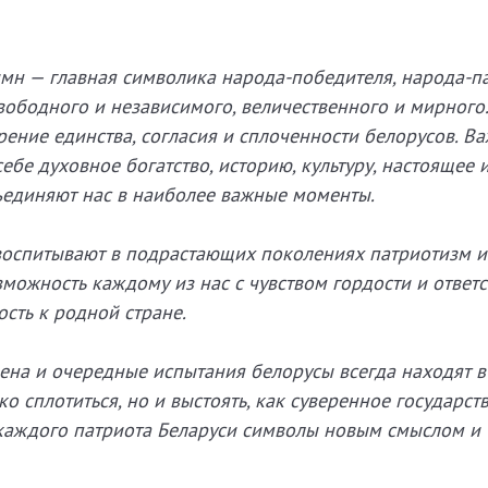
гимн — главная символика народа-победителя, народа-па
вободного и независимого, величественного и мирного.
орение единства, согласия и сплоченности белорусов. 
бе духовное богатство, историю, культуру, настоящее 
ъединяют нас в наиболее важные моменты.
воспитывают в подрастающих поколениях патриотизм и
зможность каждому из нас с чувством гордости и ответ
сть к родной стране.
ена и очередные испытания белорусы всегда находят в
о сплотиться, но и выстоять, как суверенное государст
 каждого патриота Беларуси символы новым смыслом и