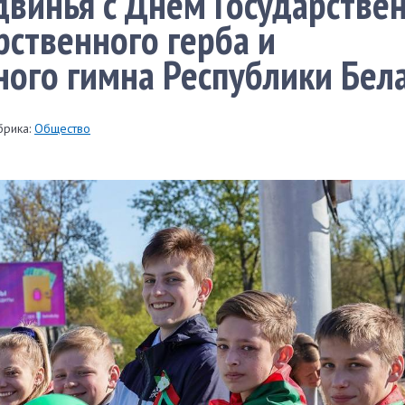
винья с Днем Государстве
рственного герба и
ного гимна Республики Бел
брика:
Общество