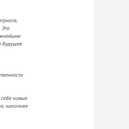
триота,
 Это
Важнейшие
и будущее
ственности
 себе новые
во, наполняя