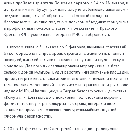
Акция пройдет в три этапа. Во время первого, с 24 по 28 января, в
центре внимания будут граждане, злоупотребляющие алкоголем и
ведущие асоциальный образ жизни. «Трезвый взгляд на
безопасность» - именно под таким девизом объединят свои усилия
в профилактике пожаров спасатели, представители Красного
Креста, УВД, духовенство, ветераны МЧС и добровольцы.
На втором этапе, с 31 января по 9 февраля, внимание спасателей
будет обращено на престарелых граждан с активной жизненной
позицией, жителей сельских населенных пунктов и студенческую
молодежь. Для пожилых запланированы мероприятия на базе
сельских домов культуры. Будут работать интерактивные площадки,
пройдут игры и квесты. Спасатели подготовили немало интересных
тематических мероприятий, в том числе интерактивные игры «Поле
чудес с МЧС», «Назови цену», «Секрет безопасности» и дискотека
«Кому за...». Для молодого поколения подготовлены встречи в
формате ток-шоу, игры-конкурсы, викторина, интерактивное
занятие по причинам возникновения чрезвычайных ситуаций
«Формула безопасности».
С 10 по 11 февраля пройдет третий этап акции. Традиционно