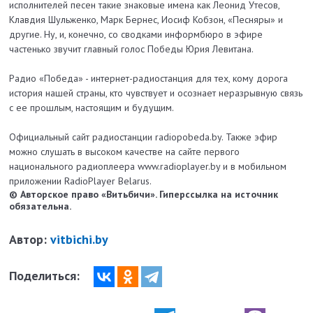
исполнителей песен такие знаковые имена как Леонид Утесов,
Клавдия Шульженко, Марк Бернес, Иосиф Кобзон, «Песняры» и
другие. Ну, и, конечно, со сводками информбюро в эфире
частенько звучит главный голос Победы Юрия Левитана.
Радио «Победа» - интернет-радиостанция для тех, кому дорога
история нашей страны, кто чувствует и осознает неразрывную связь
с ее прошлым, настоящим и будущим.
Официальный сайт радиостанции radiopobeda.by. Также эфир
можно слушать в высоком качестве на сайте первого
национального радиоплеера www.radioplayer.by и в мобильном
приложении RadioPlayer Belarus.
© Авторское право «Витьбичи». Гиперссылка на источник
обязательна.
Автор:
vitbichi.by
Поделиться: