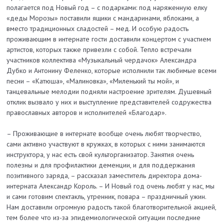
полагается под Новый год – с подарками: под наряженную елку
«деды Морозы» поставили ящики с мандаринами, яблоками, а
вместо традиционных сладостей – мед. И особую радость
проживающим в интернате гости доставили концертом с участием
артистов, которых также привезли с собой. Тепло встречали
участников коллектива «Музыкальный чердачок» Александра
Дубко и Антонину Феленко, которые исполнили так любимые всеми
песни – «Катюша», «Малиновка», «Миленький ты мой», и
танцевальные мелодии подняли настроение зрителям. Душевный
отклик вызвало у них и выступление представителей содружества
православных авторов и исполнителей «Благодар».
– Проживающие в интернате вообще очень любят творчество,
сами активно участвуют в кружках, в которых с ними занимаются
инструктора, у нас есть свой культорганизатор. Занятия очень
полезны и для профилактики деменции, и для поддержания
позитивного заряда, – рассказал заместитель директора дома-
интерната Александр Король. – И Новый год очень любят у нас, мы
и сами готовим спектакль, утренник, повара – праздничный ужин.
Нам доставили огромную радость такой благотворительной акцией,
тем более что из-за эпидемиологической ситуации последние