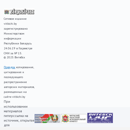
Сетевое издание
vitbichi.by
зарегистрировано
Министерством
информации
Республики Беларусь
24.06.19 в Госреестре
СМИ за № 15.
© 2025 Витебск
Порядок
копирования,
цитирования и
последующего
распространение
авторских материалов,
размещенных на
сайте vitbichi.by
При
использовании
материалов
гиперссылка на
источник, открытая
для
индексирования,