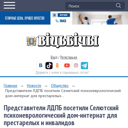
Вход
/
Регистрация
Дружите с нами в социальных сетях!
Главная
→
Новости
→
Общество
→
Представители ЛДПБ посетили Селютский психоневрологический
дом-интернат для престарелых...
Представители ЛДПБ посетили Селютский
психоневрологический дом-интернат для
престарелых и инвалидов