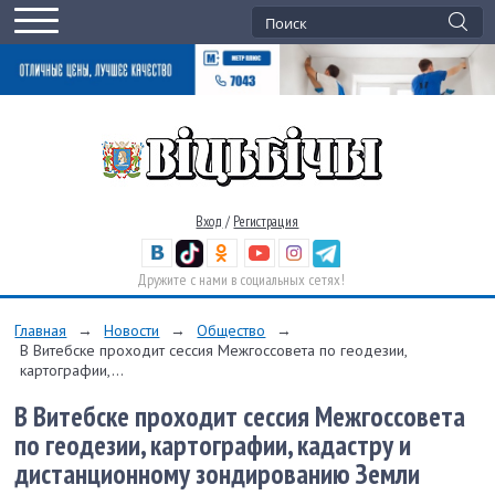
Вход
/
Регистрация
Дружите с нами в социальных сетях!
Главная
→
Новости
→
Общество
→
В Витебске проходит сессия Межгоссовета по геодезии,
картографии,...
В Витебске проходит сессия Межгоссовета
по геодезии, картографии, кадастру и
дистанционному зондированию Земли