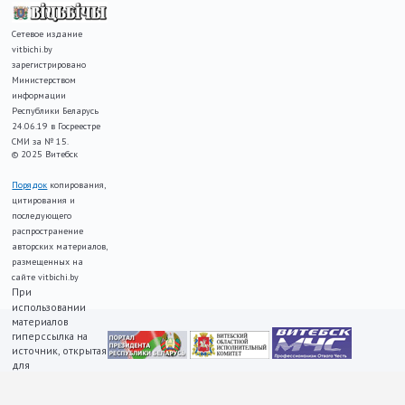
Сетевое издание
vitbichi.by
зарегистрировано
Министерством
информации
Республики Беларусь
24.06.19 в Госреестре
СМИ за № 15.
© 2025 Витебск
Порядок
копирования,
цитирования и
последующего
распространение
авторских материалов,
размещенных на
сайте vitbichi.by
При
использовании
материалов
гиперссылка на
источник, открытая
для
индексирования,
ОБЯЗАТЕЛЬНА!