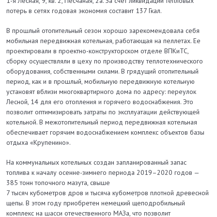
1-я Лесная, 9, кв. 2, Песчаная, 2а. За счет ликвидации тепловых
потерь в сетях годовая экономия составит 137 Гкал.
В прошлый отопительный сезон хорошо зарекомендовала себя
мобильная передвижная котельная, работающая на пеллетах. Ее
проектировали в проектно-кон­структорском отделе ВПКиТС,
сборку осуществляли в цеху по производству теплотехнического
оборудования, собственными силами. В грядущий отопительный
период, как и в прошлый, мобильную передвижную котельную
установят вблизи многоквартирного дома по адресу: переулок
Лесной, 14 для его отопления и горячего водоснабжения. Это
позволит оптимизировать затраты по эксплуатации действующей
котельной. В межотопительный период передвижная котельная
обеспечивает горячим водоснабжением комплекс объектов базы
отдыха «Крупенино».
На коммунальных котельных соз­дан запланированный запас
топлива к началу осенне-зимнего периода 2019–2020 годов —
385 тонн топочного мазута, свыше
7 тысяч кубометров дров и тысяча кубометров плотной древесной
щепы. В этом году приобретен немецкий щеподробильный
комплекс на шасси отечественного МАЗа, что позволит