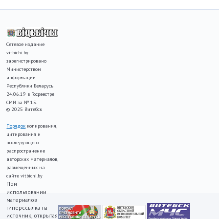
Сетевое издание
vitbichi.by
зарегистрировано
Министерством
информации
Республики Беларусь
24.06.19 в Госреестре
СМИ за № 15.
© 2025 Витебск
Порядок
копирования,
цитирования и
последующего
распространение
авторских материалов,
размещенных на
сайте vitbichi.by
При
использовании
материалов
гиперссылка на
источник, открытая