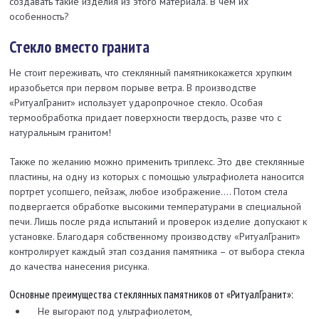
создавать такие изделия из этого материала. В чем их
особенность?
Стекло вместо гранита
Не стоит переживать, что стеклянный памятникокажется хрупким
иразобьется при первом порыве ветра. В производстве
«РитуалГранит» использует ударопрочное стекло. Особая
термообработка придает поверхности твердость, разве что с
натуральным гранитом!
Также по желанию можно применить триплекс. Это две стеклянные
пластины, на одну из которых с помощью ультрафиолета наносится
портрет усопшего, пейзаж, любое изображение…. Потом стела
подвергается обработке высокими температурами в специальной
печи. Лишь после ряда испытаний и проверок изделие допускают к
установке. Благодаря собственному производству «РитуалГранит»
контролирует каждый этап создания памятника – от выбора стекла
до качества нанесения рисунка.
Основные преимущества стеклянных памятников от «РитуалГранит»:
Не выгорают под ультрафиолетом,