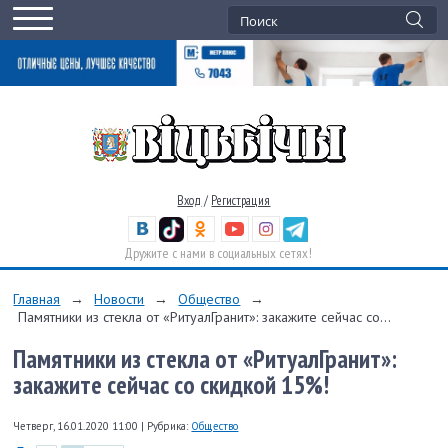
Вход
/
Регистрация
Дружите с нами в социальных сетях!
Главная
→
Новости
→
Общество
→
Памятники из стекла от «РитуалГранит»: закажите сейчас со...
Памятники из стекла от «РитуалГранит»:
закажите сейчас со скидкой 15%!
Четверг, 16.01.2020 11:00
|
Рубрика:
Общество