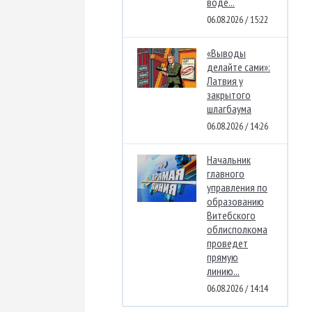
воде...
06.08.2026 / 15:22
«Выводы
делайте сами»:
Латвия у
закрытого
шлагбаума
06.08.2026 / 14:26
Начальник
главного
управления по
образованию
Витебского
облисполкома
проведет
прямую
линию...
06.08.2026 / 14:14