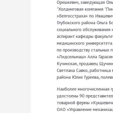
Орешкевич, заведующая Ол
"Холдинговая компания "Пин
»Белгосстраха» по Ивацевич
Глубокского района Ольга Б
социального обслуживания 
аспирант кафедры факульте
медицинского университета 
по производству стальных 
«Лидсельмаш» Алла Гарасим
Кучинская, продавец Щучин
Светлана Савко, работница
района Юлия Гуреева, поле
Наиболее многочисленная г
удостоены 90 представител
товарной фермы «Кукшевичи
ОАО «Управление механизац