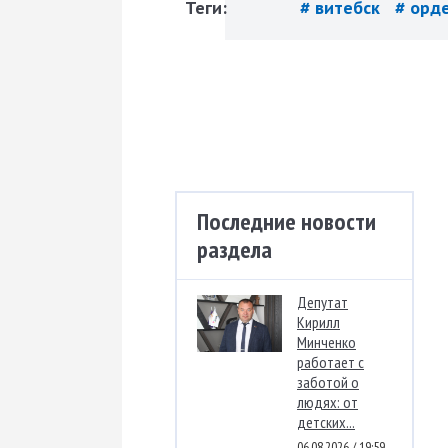
Теги:
# витебск
# орд
Последние новости
раздела
Депутат
Кирилл
Минченко
работает с
заботой о
людях: от
детских...
06.08.2026 / 19:59