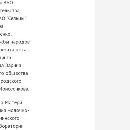
к ЗАО
тельства
АО "Сельцы"
ра
енко,
ужбы народов
регата цеха
динга
да Зарина
ого общества
ородского
Моисеенкова.
на Матери
ния молочно-
минского
аборатории