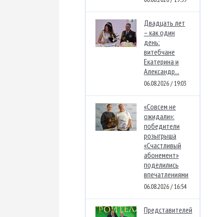
Двадцать лет
– как один
день:
витебчане
Екатерина и
Александр...
06.08.2026 / 19:03
«Совсем не
ожидали»:
победители
розыгрыша
«Счастливый
абонемент»
поделились
впечатлениями
06.08.2026 / 16:54
Представителей