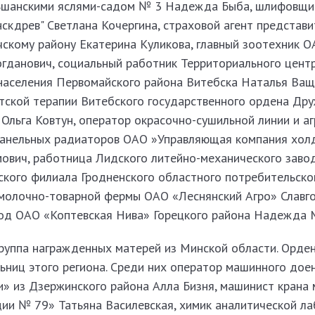
ьшанскими яслями-садом № 3 Надежда Быба, шлифовщи
скдрев" Светлана Кочергина, страховой агент представи
скому району Екатерина Куликова, главный зоотехник О
огданович, социальный работник Территориального цент
населения Первомайского района Витебска Наталья Ващ
тской терапии Витебского государственного ордена Др
Ольга Ковтун, оператор окрасочно-сушильной линии и аг
панельных радиаторов ОАО »Управляющая компания хол
ович, работница Лидского литейно-механического заво
ского филиала Гродненского областного потребительск
 молочно-товарной фермы ОАО «Леснянский Агро» Славг
вод ОАО «Коптевская Нива» Горецкого района Надежда 
руппа награжденных матерей из Минской области. Орде
ьниц этого региона. Среди них оператор машинного дое
» из Дзержинского района Алла Бизня, машинист крана 
ии № 79» Татьяна Василевская, химик аналитической л