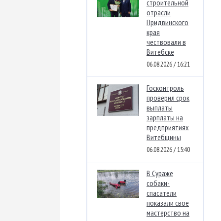
строительной
отрасли
Придвинского
края
чествовали в
Витебске
06.08.2026 / 16:21
Госконтроль
проверил срок
выплаты
зарплаты на
предприятиях
Витебщины
06.08.2026 / 15:40
В Сураже
собаки-
спасатели
показали свое
мастерство на