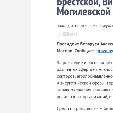
Брестской, Ви
Могилевской 
Пятница, 07.05.2021 11:31
|
Рубрика
0
2526
Президент Беларуси Алекс
Матери. Сообщает
pravo.by
За рождение и воспитание 
различных сфер деятельнос
секторов, агропромышленног
и энергетической сферы, то
здравоохранения, социально
религиозных организаций, 
Среди награжденных – биб