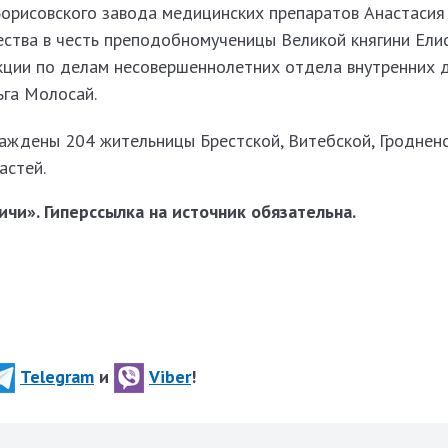
Борисовского завода медицинских препаратов Анастасия
ества в честь преподобномученицы Великой княгини Ели
екции по делам несовершеннолетних отдела внутренних 
ьга Молосай.
аждены 204 жительницы Брестской, Витебской, Гродненс
астей.
чи». Гиперссылка на источник обязательна.
Telegram
и
Viber
!