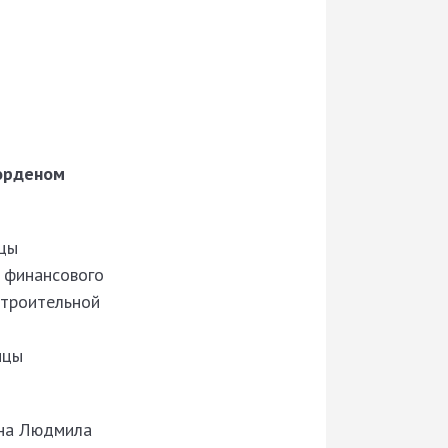
 орденом
ицы
 финансового
строительной
ицы
она Людмила