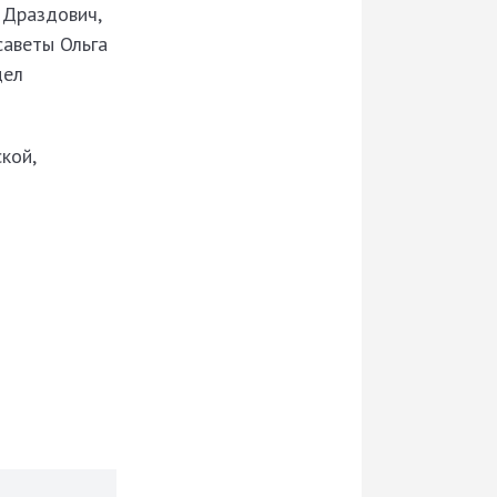
 Драздович,
саветы Ольга
дел
кой,