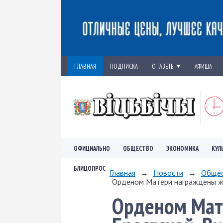
ГЛАВНАЯ
ПОДПИСКА
О ГАЗЕТЕ
АФИША
ОФИЦИАЛЬНО
ОБЩЕСТВО
ЭКОНОМИКА
КУЛ
БЛИЦОПРОС
Главная
→
Новости
→
Обще
Орденом Матери награждены жит
Орденом Мат