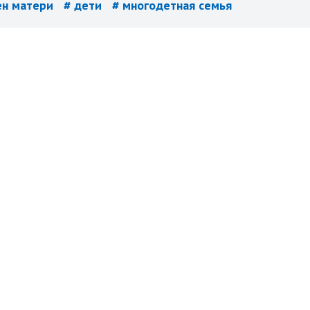
ен матери
# дети
# многодетная семья