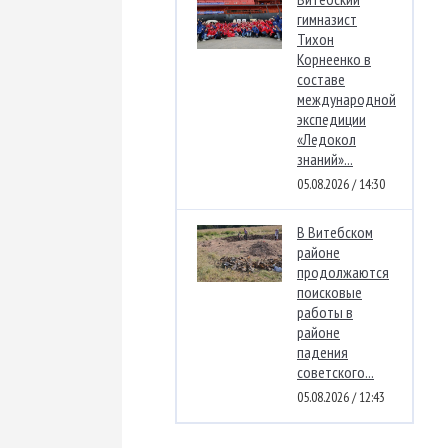
гимназист
Тихон
Корнеенко в
составе
международной
экспедиции
«Ледокол
знаний»...
05.08.2026 / 14:30
В Витебском
районе
продолжаются
поисковые
работы в
районе
падения
советского...
05.08.2026 / 12:43