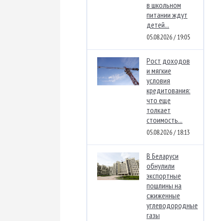
в школьном
питании ждут
детей...
05.08.2026 / 19:05
Рост доходов
и мягкие
условия
кредитования:
что еще
толкает
стоимость...
05.08.2026 / 18:13
В Беларуси
обнулили
экспортные
пошлины на
сжиженные
углеводородные
газы