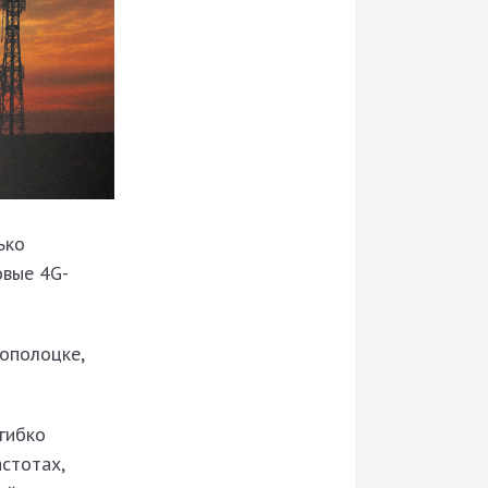
ько
овые 4G-
ополоцке,
гибко
стотах,