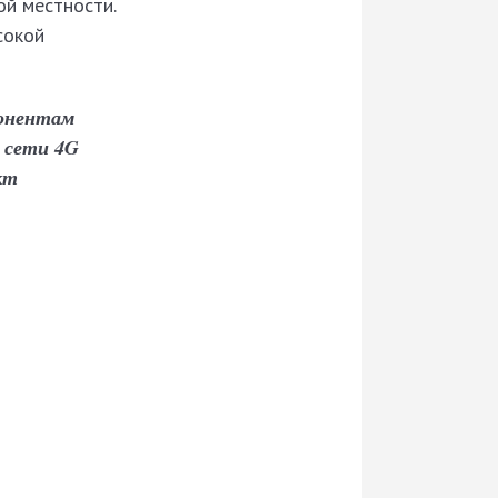
ой местности.
сокой
бонентам
 сети 4G
кт