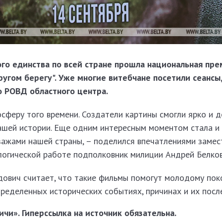
го единства по всей стране прошла национальная пре
угом берегу". Уже многие витебчане посетили сеансы,
о РОВД областного центра.
сферу того времени. Создатели картины смогли ярко и 
нашей истории. Еще одним интересным моментом стала и
зажами нашей страны, – поделился впечатлениями замес
логической работе подполковник милиции Андрей Белков
дович считает, что такие фильмы помогут молодому по
ределенных исторических событиях, причинах и их посл
чи». Гиперссылка на источник обязательна.