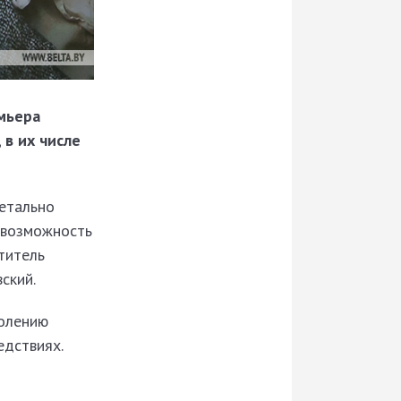
мьера
 в их числе
детально
 возможность
титель
ский.
колению
едствиях.