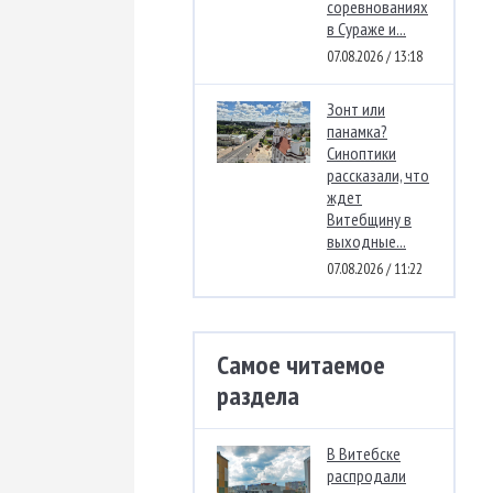
соревнованиях
в Сураже и...
07.08.2026 / 13:18
Зонт или
панамка?
Синоптики
рассказали, что
ждет
Витебщину в
выходные...
07.08.2026 / 11:22
Самое читаемое
раздела
В Витебске
распродали