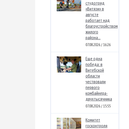
студотряд
«Витязи» в
августе
работает над
благоустройством
жилого
района...
07.08.2026 / 16:26
Еще одна
победа: в
Витебской
области
чествовали
первого
комбайнера-
двухтысячника
07.08.2026 / 15:55
Комитет
госконтроля