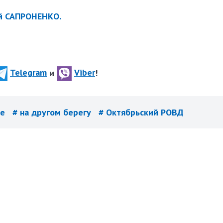
й САПРОНЕНКО.
Telegram
и
Viber
!
ие
# на другом берегу
# Октябрьский РОВД