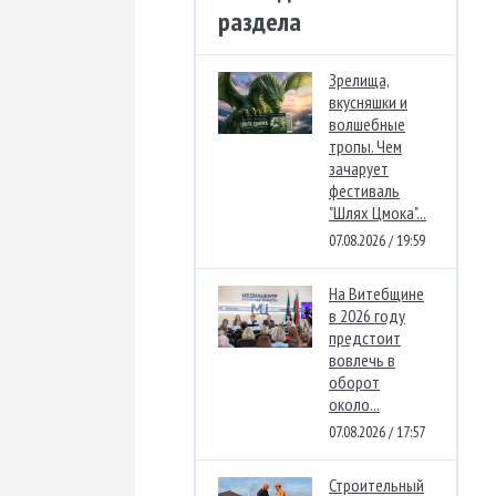
раздела
Зрелища,
вкусняшки и
волшебные
тропы. Чем
зачарует
фестиваль
"Шлях Цмока"...
07.08.2026 / 19:59
На Витебщине
в 2026 году
предстоит
вовлечь в
оборот
около...
07.08.2026 / 17:57
Строительный