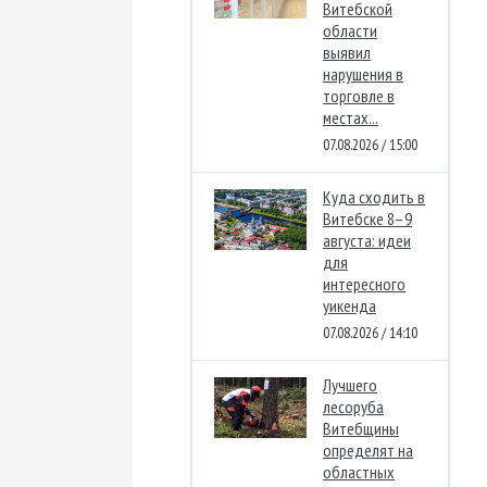
Витебской
области
выявил
нарушения в
торговле в
местах...
07.08.2026 / 15:00
Куда сходить в
Витебске 8–9
августа: идеи
для
интересного
уикенда
07.08.2026 / 14:10
Лучшего
лесоруба
Витебщины
определят на
областных