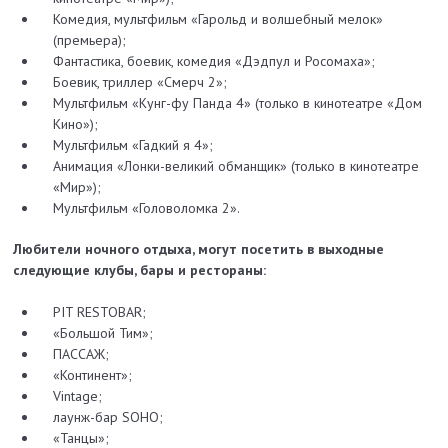
Комедия, мультфильм «Гарольд и волшебный мелок»
(премьера);
Фантастика, боевик, комедия «Дэдпул и Росомаха»;
Боевик, триллер «Смерч 2»;
Мультфильм «Кунг-фу Панда 4» (только в кинотеатре «Дом
Кино»);
Мультфильм «Гадкий я 4»;
Анимация «Лонки-великий обманщик» (только в кинотеатре
«Мир»);
Мультфильм «Головоломка 2».
Любители ночного отдыха, могут посетить в выходные
следующие клубы, бары и рестораны:
PIT RESTOBAR;
«Большой Тим»;
ПАССАЖ;
«Континент»;
Vintage;
лаунж-бар SOHO;
«Танцы»;