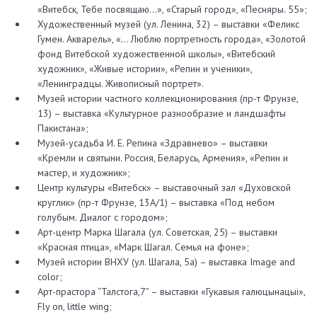
«Витебск, Тебе посвящаю…», «Старый город», «Песняры. 55»;
Художественный музей (ул. Ленина, 32) – выставки «Феликс
Гумен. Акварель», «… Люблю портретность города», «Золотой
фонд Витебской художественной школы», «Витебский
художник», «Живые истории», «Репин и ученики»,
«Ленинградцы. Живописный портрет».
Музей истории частного коллекционирования (пр-т Фрунзе,
13) – выставка «Культурное разнообразие и ландшафты
Пакистана»;
Музей-усадьба И. Е. Репина «Здравнево» – выставки
«Кремли и святыни. Россия, Беларусь, Армения», «Репин и
мастер, и художник»;
Центр культуры «Витебск» – выставочный зал «Духовской
круглик» (пр-т Фрунзе, 13А/1) – выставка «Под небом
голубым. Диалог с городом»;
Арт-центр Марка Шагала (ул. Советская, 25) – выставки
«Красная птица», «Марк Шагал. Семья на фоне»;
Музей истории ВНХУ (ул. Шагала, 5а) – выставка Image and
color;
Арт-прастора “Талстога,7” – выставки «Гукавыя галюцынацыі»,
Fly on, little wing;