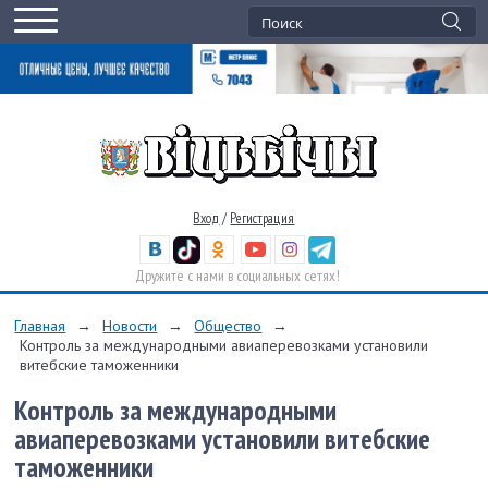
Вход
/
Регистрация
Дружите с нами в социальных сетях!
Главная
→
Новости
→
Общество
→
Контроль за международными авиаперевозками установили
витебские таможенники
Контроль за международными
авиаперевозками установили витебские
таможенники