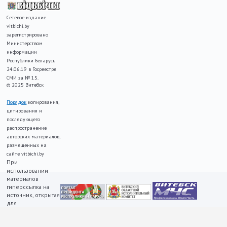
Сетевое издание
vitbichi.by
зарегистрировано
Министерством
информации
Республики Беларусь
24.06.19 в Госреестре
СМИ за № 15.
© 2025 Витебск
Порядок
копирования,
цитирования и
последующего
распространение
авторских материалов,
размещенных на
сайте vitbichi.by
При
использовании
материалов
гиперссылка на
источник, открытая
для
индексирования,
ОБЯЗАТЕЛЬНА!