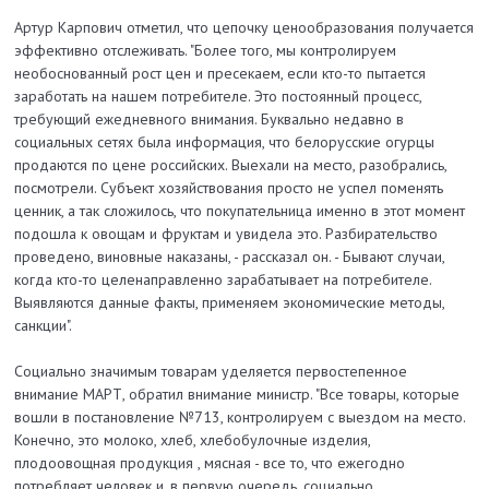
Артур Карпович отметил, что цепочку ценообразования получается
эффективно отслеживать. "Более того, мы контролируем
необоснованный рост цен и пресекаем, если кто-то пытается
заработать на нашем потребителе. Это постоянный процесс,
требующий ежедневного внимания. Буквально недавно в
социальных сетях была информация, что белорусские огурцы
продаются по цене российских. Выехали на место, разобрались,
посмотрели. Субъект хозяйствования просто не успел поменять
ценник, а так сложилось, что покупательница именно в этот момент
подошла к овощам и фруктам и увидела это. Разбирательство
проведено, виновные наказаны, - рассказал он. - Бывают случаи,
когда кто-то целенаправленно зарабатывает на потребителе.
Выявляются данные факты, применяем экономические методы,
санкции".
Социально значимым товарам уделяется первостепенное
внимание МАРТ, обратил внимание министр. "Все товары, которые
вошли в постановление №713, контролируем с выездом на место.
Конечно, это молоко, хлеб, хлебобулочные изделия,
плодоовощная продукция , мясная - все то, что ежегодно
потребляет человек и, в первую очередь, социально