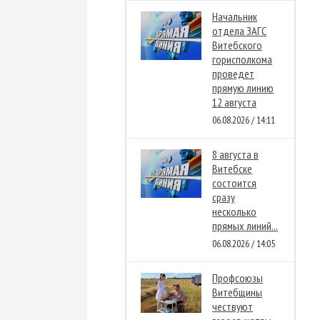
Начальник
отдела ЗАГС
Витебского
горисполкома
проведет
прямую линию
12 августа
06.08.2026 / 14:11
8 августа в
Витебске
состоится
сразу
несколько
прямых линий...
06.08.2026 / 14:05
Профсоюзы
Витебщины
чествуют