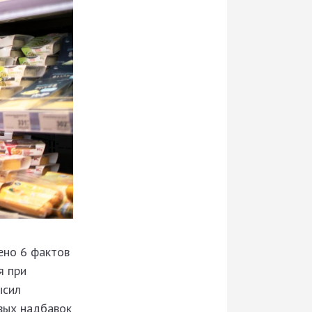
ено 6 фактов
я при
ысил
вых надбавок