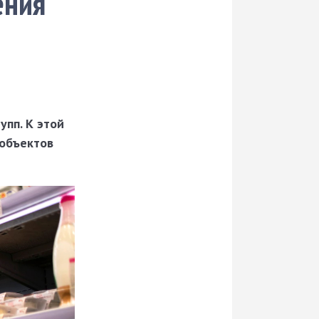
ения
упп. К этой
 объектов