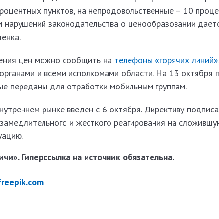
процентных пунктов, на непродовольственные – 10 проц
м нарушений законодательства о ценообразовании дает
енка.
ения цен можно сообщить на
телефоны «горячих линий»
рганами и всеми исполкомами области. На 13 октября 
ые переданы для отработки мобильным группам.
внутреннем рынке введен с 6 октября. Директиву подписа
езамедлительного и жесткого реагирования на сложившу
уацию.
чи». Гиперссылка на источник обязательна.
.freepik.com