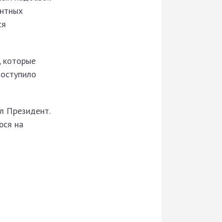
ентных
ся
, которые
поступило
л Президент.
юся на