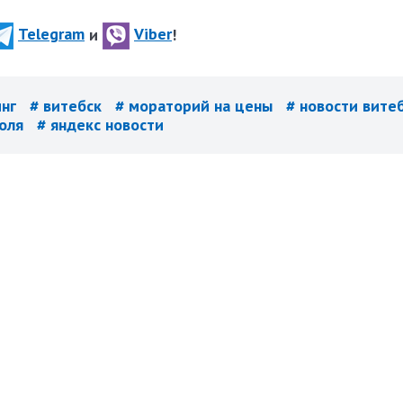
Telegram
и
Viber
!
инг
# витебск
# мораторий на цены
# новости вите
роля
# яндекс новости