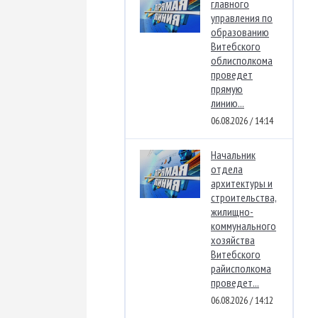
главного
управления по
образованию
Витебского
облисполкома
проведет
прямую
линию...
06.08.2026 / 14:14
Начальник
отдела
архитектуры и
строительства,
жилищно-
коммунального
хозяйства
Витебского
райисполкома
проведет...
06.08.2026 / 14:12