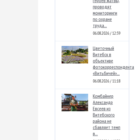
героев жатвы,
проводят
мониторинги
по охране
труда...
06.08.2026 / 12:59
Цветочный
Витебск в
объективе
фотокорреспондента
«Витьбичей»...
06.08.2026 / 11:18
Комбайнер
Александр
Евсеев из
Витебского
района не
сбавляет темп
в...