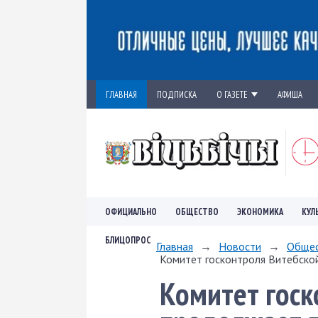
ГЛАВНАЯ
ПОДПИСКА
О ГАЗЕТЕ
АФИША
ОФИЦИАЛЬНО
ОБЩЕСТВО
ЭКОНОМИКА
КУЛ
БЛИЦОПРОС
Главная
→
Новости
→
Обще
Комитет госконтроля Витебской
Комитет госк