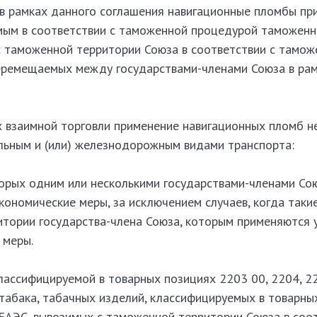
в рамках данного соглашения навигационные пломбы пр
имым в соответствии с таможенной процедурой таможенн
 с таможенной территории Союза в соответствии с тамож
еремещаемых между государствами-членами Союза в ра
х взаимной торговли применение навигационных пломб 
ьным и (или) железнодорожным видами транспорта:
торых одним или несколькими государствами-членами Со
ономические меры, за исключением случаев, когда таки
итории государства-члена Союза, которым применяются 
 меры.
классифицируемой в товарных позициях 2203 00, 2204, 22
табака, табачных изделий, классифицируемых в товарны
ЕАЭС, вывозимых с таможенной территории Союза в соот