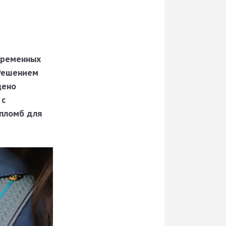
временных
 Решением
дено
 с
 пломб для