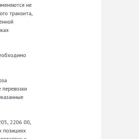
именяются не
ого транзита,
енной
мках
необходимо
юза
е перевозки
указанные
05, 2206 00,
х позициях
ветствии с