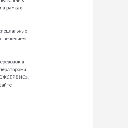
 в рамках
 специальные
 с решением
еревозок в
операторами
МОЖСЕРВИС».
сайте