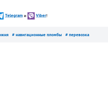
Telegram
и
Viber
!
ожня
# навигационные пломбы
# перевозка