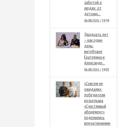
заботой о
людях: от
детских...
06.08.2026 / 19:59
Двадцать лет
– как один
день:
витебчане
Екатерина и
Александр...
06.08.2026 / 19:03
«Совсем не
ожидали»:
победители
розыгрыша
«Счастливый
абонемент»
поделились
впечатлениями