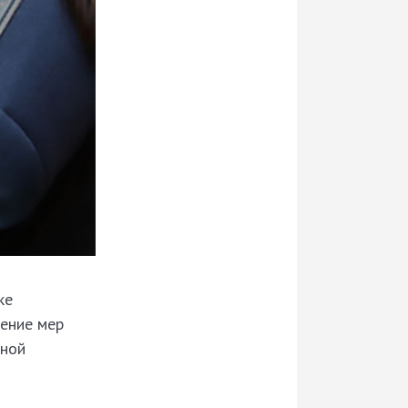
ке
нение мер
нной