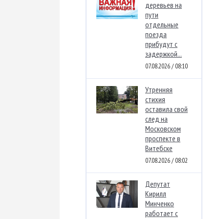
деревьев на
пути
отдельные
поезда
прибудут с
задержкой...
07.08.2026 / 08:10
Утренняя
стихия
оставила свой
след на
Московском
проспекте в
Витебске
07.08.2026 / 08:02
Депутат
Кирилл
Минченко
работает с