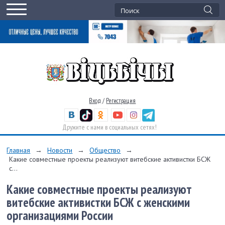
Вход
/
Регистрация
Дружите с нами в социальных сетях!
Главная
→
Новости
→
Общество
→
Какие совместные проекты реализуют витебские активистки БСЖ
с...
Какие совместные проекты реализуют
витебские активистки БСЖ с женскими
организациями России