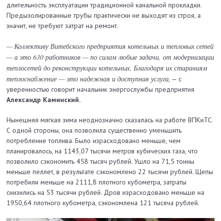
длительность эксплуатации традиционной канальной прокладки.
Предызолированные трубы практически не выходят из строя, а
значит, не требуют затрат на ремонт.
— Коллективу Витебского предприятия котельных и тепловых сетей
— а это 630 работников — по силам любые задачи, от модернизации
теплосетей до реконструкции котельных. Благодаря их стараниям
теплоснабжение — это надежная и доступная услуга
, — с
уверенностью говорит начальник энергослужбы предприятия
Александр Камин­ский.
Нынешняя мягкая зима неоднозначно сказалась на работе ВПКиТС.
С одной стороны, она позволила существенно уменьшить
потребление топлива. Было израсходовано меньше, чем
планировалось, на 1143,07 тысячи метров кубических газа, что
позволило сэкономить 458 тысяч рублей. Ушло на 71,5 тонны
меньше пеллет, в результате сэкономлено 22 тысячи рублей. Щепы
потребили меньше на 2111,8 плотного кубометра, затраты
снизились на 53 тысячи рублей. Дров израсходовано меньше на
1950,64 плотного кубометра, сэкономлена 121 тысяча рублей.