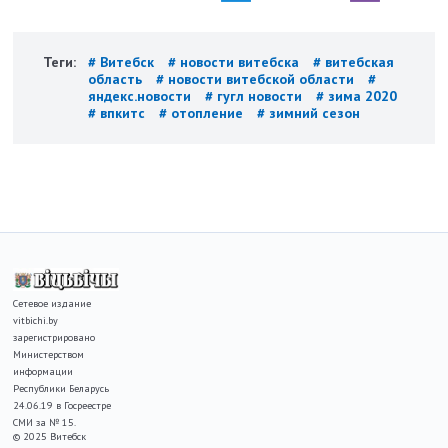
Теги:
# Витебск
# новости витебска
# витебская
область
# новости витебской области
#
яндекс.новости
# гугл новости
# зима 2020
# впкитс
# отопление
# зимний сезон
Сетевое издание
vitbichi.by
зарегистрировано
Министерством
информации
Республики Беларусь
24.06.19 в Госреестре
СМИ за № 15.
© 2025 Витебск